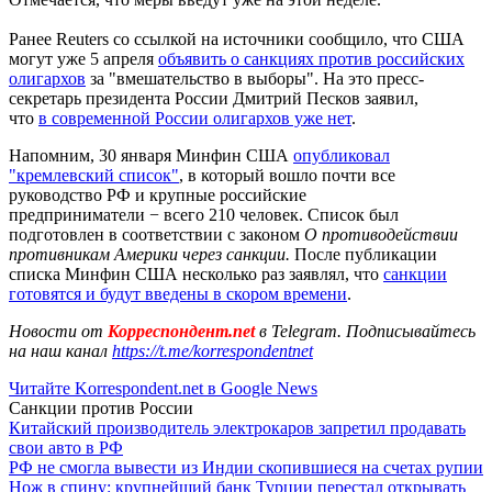
Ранее Reuters со ссылкой на источники сообщило, что США
могут уже 5 апреля
объявить о санкциях против российских
олигархов
за "вмешательство в выборы". На это пресс-
секретарь президента России Дмитрий Песков заявил,
что
в современной России олигархов уже нет
.
Напомним, 30 января Минфин США
опубликовал
"кремлевский список"
, в который вошло почти все
руководство РФ и крупные российские
предприниматели − всего 210 человек. Список был
подготовлен в соответствии с законом
О противодействии
противникам Америки через санкции.
После публикации
списка Минфин США несколько раз заявлял, что
санкции
готовятся и будут введены в скором времени
.
Новости от
Корреспондент.net
в Telegram. Подписывайтесь
на наш канал
https://t.me/korrespondentnet
Читайте Korrespondent.net в Google News
Санкции против России
Китайский производитель электрокаров запретил продавать
свои авто в РФ
РФ не смогла вывести из Индии скопившиеся на счетах рупии
Нож в спину: крупнейший банк Турции перестал открывать