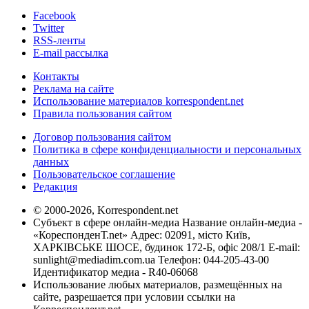
Facebook
Twitter
RSS-ленты
E-mail рассылка
Контакты
Реклама на сайте
Использование материалов korrespondent.net
Правила пользования сайтом
Договор пользования сайтом
Политика в сфере конфиденциальности и персональных
данных
Пользовательское соглашение
Редакция
© 2000-2026, Korrespondent.net
Субъект в сфере онлайн-медиа Название онлайн-медиа -
«КореспонденТ.net» Адрес: 02091, місто Київ,
ХАРКІВСЬКЕ ШОСЕ, будинок 172-Б, офіс 208/1 E-mail:
sunlight@mediadim.com.ua
Телефон: 044-205-43-00
Идентификатор медиа - R40-06068
Использование любых материалов, размещённых на
сайте, разрешается при условии ссылки на