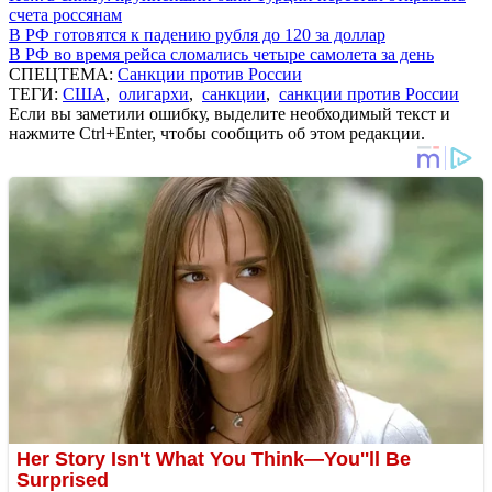
счета россянам
В РФ готовятся к падению рубля до 120 за доллар
В РФ во время рейса сломались четыре самолета за день
СПЕЦТЕМА:
Санкции против России
ТЕГИ:
США
,
олигархи
,
санкции
,
санкции против России
Если вы заметили ошибку, выделите необходимый текст и
нажмите Ctrl+Enter, чтобы сообщить об этом редакции.