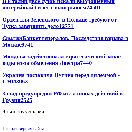
В Италии двое суток искали выброшенный
лотерейный билет с выигрышем
24501
Орден для Зеленского: в Польше требуют от
Туска завершить дело
12771
Сюжет
Банкет генералов. Последствия взрыва в
Москве
9741
Молдова задействовала стратегический запас
воды из-за обмеления Днестра
7440
Украина поставила Путина перед дилеммой -
СМИ
3063
Запад предупредил РФ из-за новых действий в
Грузии
2525
Читать комментарии
Полная версия сайта