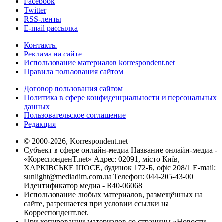
Facebook
Twitter
RSS-ленты
E-mail рассылка
Контакты
Реклама на сайте
Использование материалов korrespondent.net
Правила пользования сайтом
Договор пользования сайтом
Политика в сфере конфиденциальности и персональных
данных
Пользовательское соглашение
Редакция
© 2000-2026, Korrespondent.net
Субъект в сфере онлайн-медиа Название онлайн-медиа -
«КореспонденТ.net» Адрес: 02091, місто Київ,
ХАРКІВСЬКЕ ШОСЕ, будинок 172-Б, офіс 208/1 E-mail:
sunlight@mediadim.com.ua
Телефон: 044-205-43-00
Идентификатор медиа - R40-06068
Использование любых материалов, размещённых на
сайте, разрешается при условии ссылки на
Корреспондент.net.
При копировании материалов со страницы «Новости