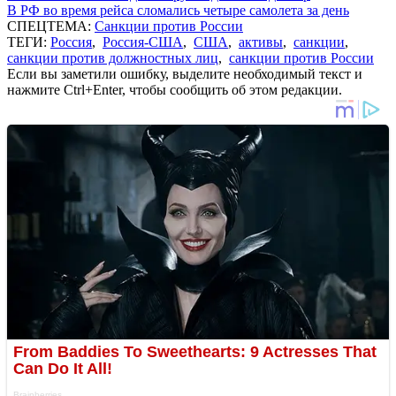
В РФ во время рейса сломались четыре самолета за день
СПЕЦТЕМА:
Санкции против России
ТЕГИ:
Россия
,
Россия-США
,
США
,
активы
,
санкции
,
санкции против должностных лиц
,
санкции против России
Если вы заметили ошибку, выделите необходимый текст и
нажмите Ctrl+Enter, чтобы сообщить об этом редакции.