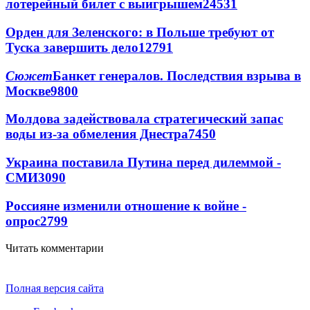
лотерейный билет с выигрышем
24531
Орден для Зеленского: в Польше требуют от
Туска завершить дело
12791
Сюжет
Банкет генералов. Последствия взрыва в
Москве
9800
Молдова задействовала стратегический запас
воды из-за обмеления Днестра
7450
Украина поставила Путина перед дилеммой -
СМИ
3090
Россияне изменили отношение к войне -
опрос
2799
Читать комментарии
Полная версия сайта