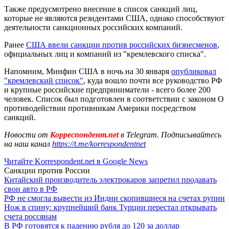
Также предусмотрено внесение в список санкций лиц,
которые не являются резидентами США, однако способствуют
деятельности санкционных российских компаний.
Ранее
США ввели санкции против российских бизнесменов
,
официальных лиц и компаний из "кремлевского списка".
Напомним, Минфин США в ночь на 30 января
опубликовал
"кремлевский список"
, куда вошло почти все руководство РФ
и крупные российские предприниматели - всего более 200
человек. Список был подготовлен в соответствии с законом О
противодействии противникам Америки посредством
санкций.
Новости от
Корреспондент.net
в Telegram. Подписывайтесь
на наш канал
https://t.me/korrespondentnet
Читайте Korrespondent.net в Google News
Санкции против России
Китайский производитель электрокаров запретил продавать
свои авто в РФ
РФ не смогла вывести из Индии скопившиеся на счетах рупии
Нож в спину: крупнейший банк Турции перестал открывать
счета россянам
В РФ готовятся к падению рубля до 120 за доллар