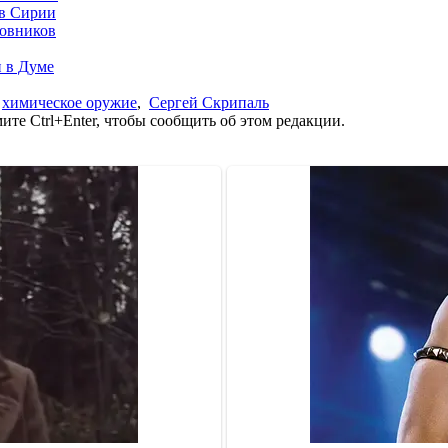
 в Сирии
новников
 в Думе
,
химическое оружие
,
Сергей Скрипаль
те Ctrl+Enter, чтобы сообщить об этом редакции.