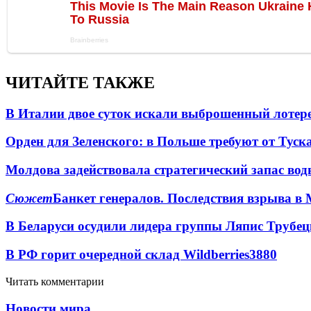
ЧИТАЙТЕ ТАКЖЕ
В Италии двое суток искали выброшенный лоте
Орден для Зеленского: в Польше требуют от Туск
Молдова задействовала стратегический запас вод
Сюжет
Банкет генералов. Последствия взрыва в 
В Беларуси осудили лидера группы Ляпис Трубе
В РФ горит очередной склад Wildberries
3880
Читать комментарии
Новости мира