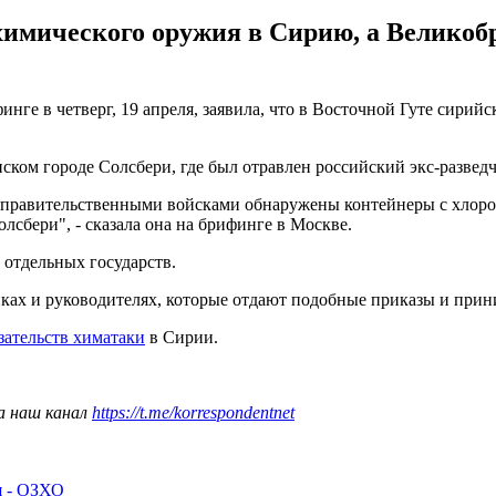
химического оружия в Сирию, а Великоб
е в четверг, 19 апреля, заявила, что в Восточной Гуте сирий
ком городе Солсбери, где был отравлен российский экс-развед
правительственными войсками обнаружены контейнеры с хлором
лсбери", - сказала она на брифинге в Москве.
 отдельных государств.
тиках и руководителях, которые отдают подобные приказы и прин
зательств химатаки
в Сирии.
а наш канал
https://t.me/korrespondentnet
я - ОЗХО