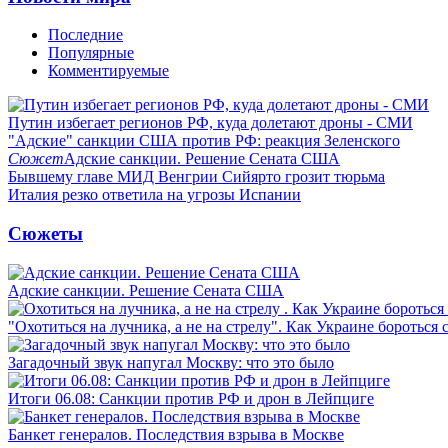
Последние
Популярные
Комментируемые
Путин избегает регионов РФ, куда долетают дроны - СМИ
"Адские" санкции США против РФ: реакция Зеленского
Сюжет
Адские санкции. Решение Сената США
Бывшему главе МИД Венгрии Сийярто грозит тюрьма
Италия резко ответила на угрозы Испании
Сюжеты
Адские санкции. Решение Сената США
"Охотиться на лучника, а не на стрелу". Как Украине бороться 
Загадочный звук напугал Москву: что это было
Итоги 06.08: Санкции против РФ и дрон в Лейпциге
Банкет генералов. Последствия взрыва в Москве