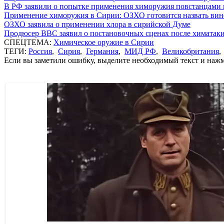
В РФ заявили о попытке применения химоружия повстанцами
Применение химоружия в Сирии: ОЗХО готовится назвать ви
ОЗХО заявила о применении хлора в сирийской Думе
Продюсер BBC заявил о постановочных сценах после химатаки
СПЕЦТЕМА:
Химическое оружие в Сирии
ТЕГИ:
Россия
,
Сирия
,
Германия
,
МИД РФ
,
Великобритания
Если вы заметили ошибку, выделите необходимый текст и нажми