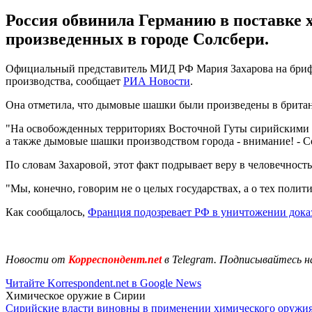
Россия обвинила Германию в поставке 
произведенных в городе Солсбери.
Официальный представитель МИД РФ Мария Захарова на брифинг
производства, сообщает
РИА Новости
.
Она отметила, что дымовые шашки были произведены в британс
"На освобожденных территориях Восточной Гуты сирийскими 
а также дымовые шашки производством города - внимание! - Со
По словам Захаровой, этот факт подрывает веру в человечность
"Мы, конечно, говорим не о целых государствах, а о тех поли
Как сообщалось,
Франция подозревает РФ в уничтожении дока
Новости от
Корреспондент.net
в Telegram. Подписывайтесь н
Читайте Korrespondent.net в Google News
Химическое оружие в Сирии
Сирийские власти виновны в применении химического оружи