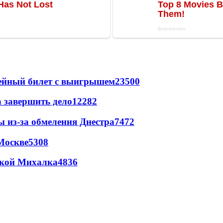
рейный билет с выигрышем
23500
а завершить дело
12282
ы из-за обмеления Днестра
7472
Москве
5308
цкой Михалка
4836