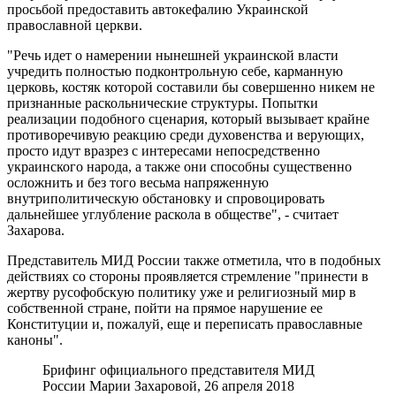
просьбой предоставить автокефалию Украинской
православной церкви.
"Речь идет о намерении нынешней украинской власти
учредить полностью подконтрольную себе, карманную
церковь, костяк которой составили бы совершенно никем не
признанные раскольнические структуры. Попытки
реализации подобного сценария, который вызывает крайне
противоречивую реакцию среди духовенства и верующих,
просто идут вразрез с интересами непосредственно
украинского народа, а также они способны существенно
осложнить и без того весьма напряженную
внутриполитическую обстановку и спровоцировать
дальнейшее углубление раскола в обществе", - считает
Захарова.
Представитель МИД России также отметила, что в подобных
действиях со стороны проявляется стремление "принести в
жертву русофобскую политику уже и религиозный мир в
собственной стране, пойти на прямое нарушение ее
Конституции и, пожалуй, еще и переписать православные
каноны".
Брифинг официального представителя МИД
России Марии Захаровой, 26 апреля 2018