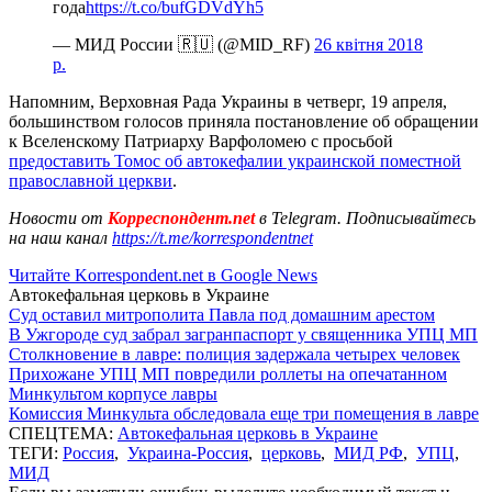
года
https://t.co/bufGDVdYh5
— МИД России 🇷🇺 (@MID_RF)
26 квітня 2018
р.
Напомним, Верховная Рада Украины в четверг, 19 апреля,
большинством голосов приняла постановление об обращении
к Вселенскому Патриарху Варфоломею с просьбой
предоставить Томос об автокефалии украинской поместной
православной церкви
.
Новости от
Корреспондент.net
в Telegram. Подписывайтесь
на наш канал
https://t.me/korrespondentnet
Читайте Korrespondent.net в Google News
Автокефальная церковь в Украине
Суд оставил митрополита Павла под домашним арестом
В Ужгороде суд забрал загранпаспорт у священника УПЦ МП
Столкновение в лавре: полиция задержала четырех человек
Прихожане УПЦ МП повредили роллеты на опечатанном
Минкультом корпусе лавры
Комиссия Минкульта обследовала еще три помещения в лавре
СПЕЦТЕМА:
Автокефальная церковь в Украине
ТЕГИ:
Россия
,
Украина-Россия
,
церковь
,
МИД РФ
,
УПЦ
,
МИД