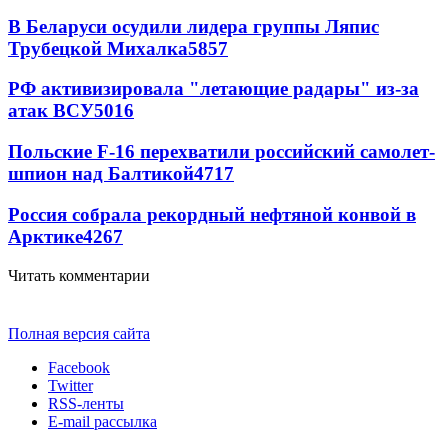
В Беларуси осудили лидера группы Ляпис
Трубецкой Михалка
5857
РФ активизировала "летающие радары" из-за
атак ВСУ
5016
Польские F-16 перехватили российский самолет-
шпион над Балтикой
4717
Россия собрала рекордный нефтяной конвой в
Арктике
4267
Читать комментарии
Полная версия сайта
Facebook
Twitter
RSS-ленты
E-mail рассылка