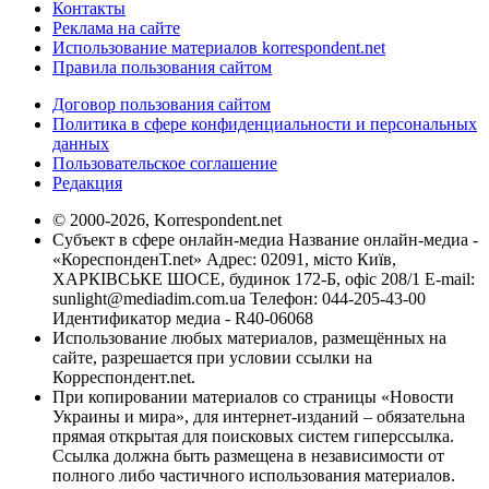
Контакты
Реклама на сайте
Использование материалов korrespondent.net
Правила пользования сайтом
Договор пользования сайтом
Политика в сфере конфиденциальности и персональных
данных
Пользовательское соглашение
Редакция
© 2000-2026, Korrespondent.net
Субъект в сфере онлайн-медиа Название онлайн-медиа -
«КореспонденТ.net» Адрес: 02091, місто Київ,
ХАРКІВСЬКЕ ШОСЕ, будинок 172-Б, офіс 208/1 E-mail:
sunlight@mediadim.com.ua
Телефон: 044-205-43-00
Идентификатор медиа - R40-06068
Использование любых материалов, размещённых на
сайте, разрешается при условии ссылки на
Корреспондент.net.
При копировании материалов со страницы «Новости
Украины и мира», для интернет-изданий – обязательна
прямая открытая для поисковых систем гиперссылка.
Ссылка должна быть размещена в независимости от
полного либо частичного использования материалов.