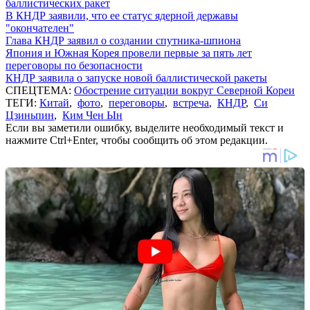
баллистических ракет
В КНДР заявили, что ее статус ядерной державы
"окончателен"
Глава КНДР заявил о создании спутника-шпиона
Япония и Южная Корея провели первые за пять лет
переговоры по безопасности
КНДР заявила о запуске новой баллистической ракеты
СПЕЦТЕМА:
Обострение ситуации вокруг Северной Кореи
ТЕГИ:
Китай
,
фото
,
переговоры
,
встреча
,
КНДР
,
Си
Цзиньпин
,
Ким Чен Ын
Если вы заметили ошибку, выделите необходимый текст и
нажмите Ctrl+Enter, чтобы сообщить об этом редакции.