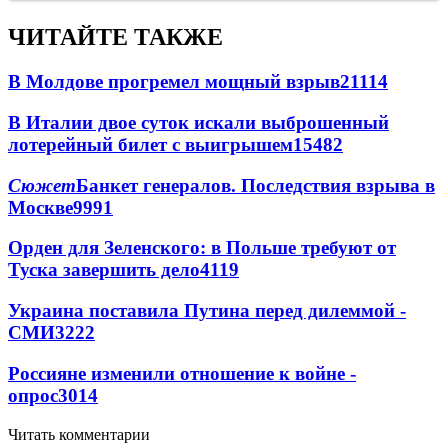
ЧИТАЙТЕ ТАКЖЕ
В Молдове прогремел мощный взрыв
21114
В Италии двое суток искали выброшенный
лотерейный билет с выигрышем
15482
Сюжет
Банкет генералов. Последствия взрыва в
Москве
9991
Орден для Зеленского: в Польше требуют от
Туска завершить дело
4119
Украина поставила Путина перед дилеммой -
СМИ
3222
Россияне изменили отношение к войне -
опрос
3014
Читать комментарии