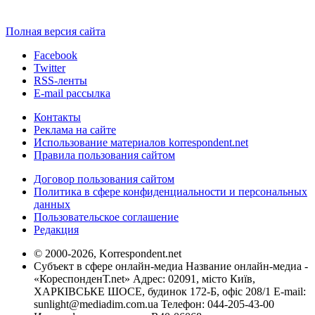
Полная версия сайта
Facebook
Twitter
RSS-ленты
E-mail рассылка
Контакты
Реклама на сайте
Использование материалов korrespondent.net
Правила пользования сайтом
Договор пользования сайтом
Политика в сфере конфиденциальности и персональных
данных
Пользовательское соглашение
Редакция
© 2000-2026, Korrespondent.net
Субъект в сфере онлайн-медиа Название онлайн-медиа -
«КореспонденТ.net» Адрес: 02091, місто Київ,
ХАРКІВСЬКЕ ШОСЕ, будинок 172-Б, офіс 208/1 E-mail:
sunlight@mediadim.com.ua
Телефон: 044-205-43-00