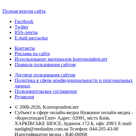
Полная версия сайта
Facebook
Twitter
RSS-ленты
E-mail рассылка
Контакты
Реклама на сайте
Использование материалов korrespondent.net
Правила пользования сайтом
Договор пользования сайтом
Политика в сфере конфиденциальности и персональных
данных
Пользовательское соглашение
Редакция
© 2000-2026, Korrespondent.net
Субъект в сфере онлайн-медиа Название онлайн-медиа -
«КореспонденТ.net» Адрес: 02091, місто Київ,
ХАРКІВСЬКЕ ШОСЕ, будинок 172-Б, офіс 208/1 E-mail:
sunlight@mediadim.com.ua
Телефон: 044-205-43-00
Идентификатор медиа - R40-06068