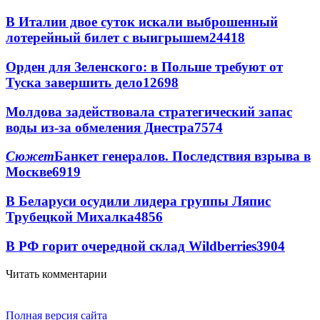
В Италии двое суток искали выброшенный
лотерейный билет с выигрышем
24418
Орден для Зеленского: в Польше требуют от
Туска завершить дело
12698
Молдова задействовала стратегический запас
воды из-за обмеления Днестра
7574
Сюжет
Банкет генералов. Последствия взрыва в
Москве
6919
В Беларуси осудили лидера группы Ляпис
Трубецкой Михалка
4856
В РФ горит очередной склад Wildberries
3904
Читать комментарии
Полная версия сайта