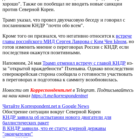
хорошо". Также он пообещал не вводить новые санкции
против Северной Кореи.
Трамп указал, что провел двухчасовую беседу и говорил с
посланником КНДР "почти обо всем".
Кроме того он признался, что негативно относится к
встрече
главы российского МИД Сергея Лаврова с Ким Чен Ыном
, но
готов изменить мнение о переговорах России с КНДР, если
последствия окажутся позитивными.
Напомним, 24 мая
Трамп отменил встречу с главой КНДР
из-
за "открытой враждебности" Пхеньяна. Однако впоследствии
северокорейская сторона сообщила о готовности участвовать
в переговорах и подготовка к саммиту возобновилась.
Новости от
Корреспондент.net
в Telegram. Подписывайтесь
на наш канал
https://t.me/korrespondentnet
Читайте Korrespondent.net в Google News
Обострение ситуации вокруг Северной Кореи
КНДР заявила об испытании нового двигатели для
баллистических ракет
В КНДР заявили, что ее статус ядерной державы
"окончателен"