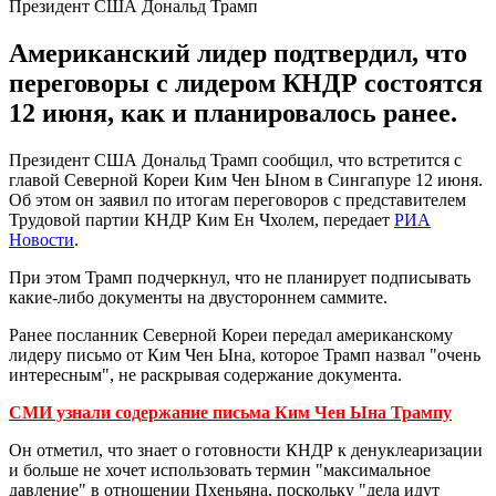
Президент США Дональд Трамп
Американский лидер подтвердил, что
переговоры с лидером КНДР состоятся
12 июня, как и планировалось ранее.
Президент США Дональд Трамп сообщил, что встретится с
главой Северной Кореи Ким Чен Ыном в Сингапуре 12 июня.
Об этом он заявил по итогам переговоров с представителем
Трудовой партии КНДР Ким Ен Чхолем, передает
РИА
Новости
.
При этом Трамп подчеркнул, что не планирует подписывать
какие-либо документы на двустороннем саммите.
Ранее посланник Северной Кореи передал американскому
лидеру письмо от Ким Чен Ына, которое Трамп назвал "очень
интересным", не раскрывая содержание документа.
СМИ узнали содержание письма Ким Чен Ына Трампу
Он отметил, что знает о готовности КНДР к денуклеаризации
и больше не хочет использовать термин "максимальное
давление" в отношении Пхеньяна, поскольку "дела идут