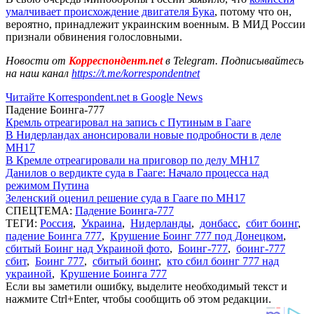
умалчивает происхождение двигателя Бука
, потому что он,
вероятно, принадлежит украинским военным. В МИД России
признали обвинения голословными.
Новости от
Корреспондент.net
в Telegram. Подписывайтесь
на наш канал
https://t.me/korrespondentnet
Читайте Korrespondent.net в Google News
Падение Боинга-777
Кремль отреагировал на запись с Путиным в Гааге
В Нидерландах анонсировали новые подробности в деле
MH17
В Кремле отреагировали на приговор по делу МН17
Данилов о вердикте суда в Гааге: Начало процесса над
режимом Путина
Зеленский оценил решение суда в Гааге по MH17
СПЕЦТЕМА:
Падение Боинга-777
ТЕГИ:
Россия
,
Украина
,
Нидерланды
,
донбасс
,
сбит боинг
,
падение Боинга 777
,
Крушение Боинг 777 под Донецком
,
сбитый Боинг над Украиной фото
,
Боинг-777
,
боинг-777
сбит
,
Боинг 777
,
сбитый боинг
,
кто сбил боинг 777 над
украиной
,
Крушение Боинга 777
Если вы заметили ошибку, выделите необходимый текст и
нажмите Ctrl+Enter, чтобы сообщить об этом редакции.