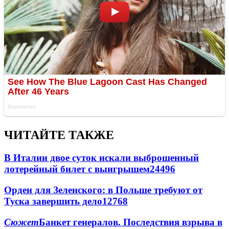
ЧИТАЙТЕ ТАКЖЕ
В Италии двое суток искали выброшенный
лотерейный билет с выигрышем
24496
Орден для Зеленского: в Польше требуют от
Туска завершить дело
12768
Сюжет
Банкет генералов. Последствия взрыва в