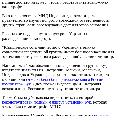
принял достаточных мер, чтобы предотвратить возможную
катастрофу.
В то же время глава МИД Нидерландов отметил, что
правительство изучит вопрос о возможной ответственности
других стран, если расследование даст для этого основания.
Блок также подчеркнул важную роль Украины в
расследовании катастрофы.
"Юридическое сотрудничество с Украиной в рамках
совместной следственной группы имеет большое значение для
эффективности уголовного расследования", – заявил министр.
Напомним, 24 мая объединенная следственная группа, куда
входят специалисты из Австралии, Бельгии, Малайзии,
Нидерландов и Украины, выступила с заявлением о том, что
малазийский
самолет был сбит принадлежавшим России
комплексом Бук
. Днем позже Нидерланды и Австралия
возложили на Россию вину за крушение этого лайнера.
Также была опубликована видеозапись, на которой
реконструирован полный маршрут установки Бук
, которая
затем сбила самолет рейса МН17.
В свою очередь Минобороны России заявило, что
комиссия