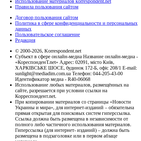
Использование материалов korrespondent.net
Правила пользования сайтом
Договор пользования сайтом
Политика в сфере конфиденциальности и персональных
данных
Пользовательское соглашение
Редакция
© 2000-2026, Korrespondent.net
Субъект в сфере онлайн-медиа Название онлайн-медиа -
«КореспонденТ.net» Адрес: 02091, місто Київ,
ХАРКІВСЬКЕ ШОСЕ, будинок 172-Б, офіс 208/1 E-mail:
sunlight@mediadim.com.ua
Телефон: 044-205-43-00
Идентификатор медиа - R40-06068
Использование любых материалов, размещённых на
сайте, разрешается при условии ссылки на
Корреспондент.net.
При копировании материалов со страницы «Новости
Украины и мира», для интернет-изданий – обязательна
прямая открытая для поисковых систем гиперссылка.
Ссылка должна быть размещена в независимости от
полного либо частичного использования материалов.
Гиперссылка (для интернет- изданий) – должна быть
размещена в подзаголовке или в первом абзаце