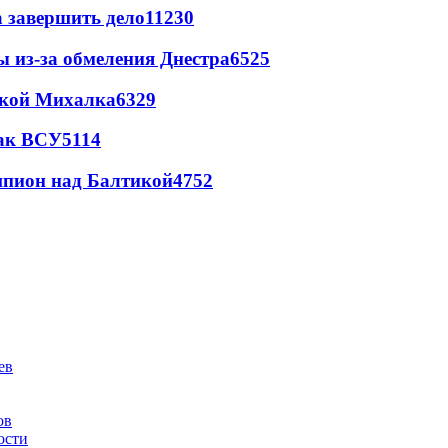
а завершить дело
11230
ы из-за обмеления Днестра
6525
цкой Михалка
6329
так ВСУ
5114
шпион над Балтикой
4752
ов
ости