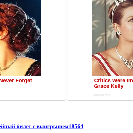
рейный билет с выигрышем
18564