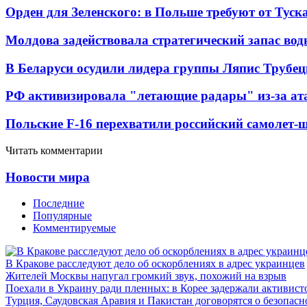
Орден для Зеленского: в Польше требуют от Туск
Молдова задействовала стратегический запас вод
В Беларуси осудили лидера группы Ляпис Трубе
РФ активизировала "летающие радары" из-за а
Польские F-16 перехватили российский самолет-
Читать комментарии
Новости мира
Последние
Популярные
Комментируемые
В Кракове расследуют дело об оскорблениях в адрес украинцев
Жителей Москвы напугал громкий звук, похожий на взрыв
Поехали в Украину ради пленных: в Корее задержали активист
Турция, Саудовская Аравия и Пакистан договорятся о безопасн