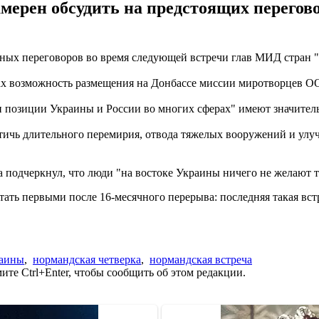
мерен обсудить на предстоящих перегов
ых переговоров во время следующей встречи глав МИД стран "н
рах возможность размещения на Донбассе миссии миротворцев О
 и позиции Украины и России во многих сферах" имеют значител
остичь длительного перемирия, отвода тяжелых вооружений и ул
 подчеркнул, что люди "на востоке Украины ничего не желают та
ать первыми после 16-месячного перерыва: последняя такая вст
раины
,
нормандская четверка
,
нормандская встреча
те Ctrl+Enter, чтобы сообщить об этом редакции.