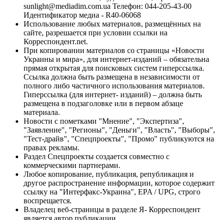
sunlight@mediadim.com.ua
Телефон: 044-205-43-00
Идентификатор медиа - R40-06068
Использование любых материалов, размещённых на
сайте, разрешается при условии ссылки на
Корреспондент.net.
При копировании материалов со страницы «Новости
Украины и мира», для интернет-изданий – обязательна
прямая открытая для поисковых систем гиперссылка.
Ссылка должна быть размещена в независимости от
полного либо частичного использования материалов.
Гиперссылка (для интернет- изданий) – должна быть
размещена в подзаголовке или в первом абзаце
материала.
Новости с пометками "Мнение", "Экспертиза",
"Заявление", "Регионы", "Деньги", "Власть", "Выборы",
"Тест-драйв", "Спецпроекты", "Промо" публикуются на
правах рекламы.
Раздел Спецпроекты создается совместно с
коммерческими партнерами.
Любое копирование, публикация, републикация и
другое распространение информации, которое содержит
ссылку на "Интерфакс-Украина", EPA / UPG, строго
воспрещается.
Владелец веб-страницы в разделе Я- Корреспондент
является автор публикации.