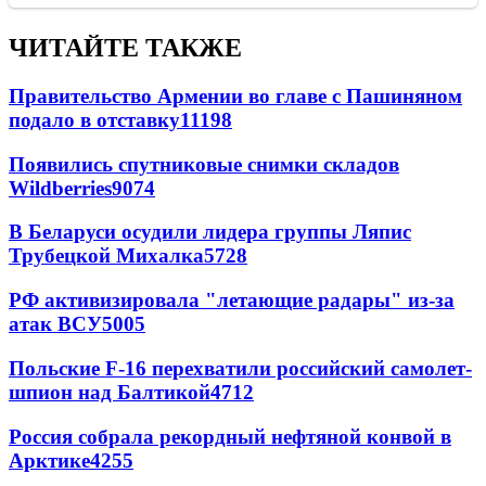
ЧИТАЙТЕ ТАКЖЕ
Правительство Армении во главе с Пашиняном
подало в отставку
11198
Появились спутниковые снимки складов
Wildberries
9074
В Беларуси осудили лидера группы Ляпис
Трубецкой Михалка
5728
РФ активизировала "летающие радары" из-за
атак ВСУ
5005
Польские F-16 перехватили российский самолет-
шпион над Балтикой
4712
Россия собрала рекордный нефтяной конвой в
Арктике
4255