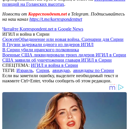
позиций на Голанских высотах
.
Новости от
Корреспондент.net
в Telegram. Подписывайтесь
на наш канал
https://t.me/korrespondentnet
Читайте Korrespondent.net в Google News
ИГИЛ и война в Сирии
Сюжет
Объединение или новая война. Сценарии для Сирии
В Грузии задержали одного из лидеров ИГИЛ
В Сирии убили иранского полковника
Военные США ликвидировали троих лидеров ИГИЛ в Сирии
США заявили об уничтожении главаря ИГИЛ в Сирии
СПЕЦТЕМА:
ИГИЛ и война в Сирии
ТЕГИ:
Израиль
,
Сирия
,
авиаудар
,
авиаудары по Сирии
Если вы заметили ошибку, выделите необходимый текст и
нажмите Ctrl+Enter, чтобы сообщить об этом редакции.