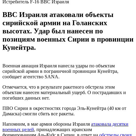
Истребитель F-16 ВВС Израиля
ВВС Израиля атаковали объекты
сирийской армии на Голанских
высотах. Удар был нанесен по
позициям военных Сирии в провинции
Кунейтра.
Военная авиация Израиля нанесла удары по объектам
сирийской армии в пограничной провинции Кунейтра,
сообщает агентство SANA.
Отмечается, что в результате ракетного обстрела этим
объектам нанесен материальный ущерб. О пострадавших и
погибших данных нет.
ПВО Сирии в окрестностях города Эль-Кунейтра (40 км от
Дамаска) смогли сбить все ракеты.
Напомним, в мае армия обороны Израиля
атаковала десятки
военных целей
, принадлежащих иранским
формированиям
Аль-Кудс
в Сирии, в ответ на
обстрелы своих