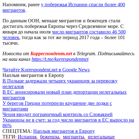
Напомним, ранее
у побережья Испании спасли более 400
мигрантов
.
По данным ООН, меньше мигрантов и беженцев стали
достигать побережья Европы через Средиземное море. С
января до начала июля
число мигрантов составило 46 500
человек
, тогда как за тот же период 2017 года – более 101
тысячи.
Новости от
Корреспондент.net
в Telegram. Подписывайтесь
на наш канал
https://t.me/korrespondentnet
Читайте Korrespondent.net в Google News
Наплыв мигрантов в Европу
В Польше задержали четырех украинцев за перевозку
нелегалов
В ЕС анонсировали новый план депортации нелегальных
мигрантов
У берегов Греции потерпели крушение две лодки с
мигрантами
Чехия вводит пограничный контроль со Словакией
Украинцы не в счет: за год число мигрантов в ЕС выросло на
86%
СПЕЦТЕМА:
Наплыв мигрантов в Европу
ТЕГИ:
Испания
,
беженцы
,
мигранты
,
нелегальные