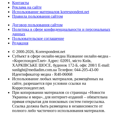
Контакты
Реклама на сайте
Использование материалов korrespondent.net
Правила пользования сайтом
Договор пользования сайтом
Политика в сфере конфиденциальности и персональных
данных
Пользовательское соглашение
Редакция
© 2000-2026, Korrespondent.net
Субъект в сфере онлайн-медиа Название онлайн-медиа -
«КореспонденТ.net» Адрес: 02091, місто Київ,
ХАРКІВСЬКЕ ШОСЕ, будинок 172-Б, офіс 208/1 E-mail:
sunlight@mediadim.com.ua
Телефон: 044-205-43-00
Идентификатор медиа - R40-06068
Использование любых материалов, размещённых на
сайте, разрешается при условии ссылки на
Корреспондент.net.
При копировании материалов со страницы «Новости
Украины и мира», для интернет-изданий – обязательна
прямая открытая для поисковых систем гиперссылка.
Ссылка должна быть размещена в независимости от
полного либо частичного использования материалов.