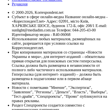
Редакция
© 2000-2026, Korrespondent.net
Субъект в сфере онлайн-медиа Название онлайн-медиа -
«КореспонденТ.net» Адрес: 02091, місто Київ,
ХАРКІВСЬКЕ ШОСЕ, будинок 172-Б, офіс 208/1 E-mail:
sunlight@mediadim.com.ua
Телефон: 044-205-43-00
Идентификатор медиа - R40-06068
Использование любых материалов, размещённых на
сайте, разрешается при условии ссылки на
Корреспондент.net.
При копировании материалов со страницы «Новости
Украины и мира», для интернет-изданий – обязательна
прямая открытая для поисковых систем гиперссылка.
Ссылка должна быть размещена в независимости от
полного либо частичного использования материалов.
Гиперссылка (для интернет- изданий) – должна быть
размещена в подзаголовке или в первом абзаце
материала.
Новости с пометками "Мнение", "Экспертиза",
"Заявление", "Регионы", "Деньги", "Власть", "Выборы",
"Тест-драйв", "Спецпроекты", "Промо" публикуются на
правах рекламы.
Раздел Спецпроекты создается совместно с
коммерческими партнерами.