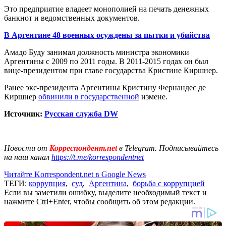
Это предприятие владеет монополией на печать денежных
банкнот и ведомственных документов.
В Аргентине 48 военных осуждены за пытки и убийства
Амадо Буду занимал должность министра экономики
Аргентины с 2009 по 2011 годы. В 2011-2015 годах он был
вице-президентом при главе государства Кристине Киршнер.
Ранее экс-президента Аргентины Кристину Фернандес де
Киршнер
обвинили в государственной
измене.
Источник:
Русская служба DW
Новости от
Корреспондент.net
в Telegram. Подписывайтесь
на наш канал
https://t.me/korrespondentnet
Читайте Korrespondent.net в Google News
ТЕГИ:
коррупция
,
суд
,
Аргентина
,
борьба с коррупцией
Если вы заметили ошибку, выделите необходимый текст и
нажмите Ctrl+Enter, чтобы сообщить об этом редакции.