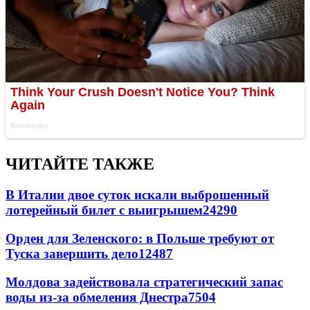
ЧИТАЙТЕ ТАКЖЕ
В Италии двое суток искали выброшенный
лотерейный билет с выигрышем
24290
Орден для Зеленского: в Польше требуют от
Туска завершить дело
12487
Молдова задействовала стратегический запас
воды из-за обмеления Днестра
7504