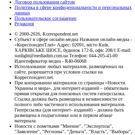
Договор пользования сайтом
Политика в сфере конфиденциальности и персональных
данных
Пользовательское соглашение
Редакция
© 2000-2026, Korrespondent.net
Субъект в сфере онлайн-медиа Название онлайн-медиа -
«КореспонденТ.net» Адрес: 02091, місто Київ,
ХАРКІВСЬКЕ ШОСЕ, будинок 172-Б, офіс 208/1 E-mail:
sunlight@mediadim.com.ua
Телефон: 044-205-43-00
Идентификатор медиа - R40-06068
Использование любых материалов, размещённых на
сайте, разрешается при условии ссылки на
Корреспондент.net.
При копировании материалов со страницы «Новости
Украины и мира», для интернет-изданий – обязательна
прямая открытая для поисковых систем гиперссылка.
Ссылка должна быть размещена в независимости от
полного либо частичного использования материалов.
Гиперссылка (для интернет- изданий) – должна быть
размещена в подзаголовке или в первом абзаце
материала.
Новости с пометками "Мнение", "Экспертиза",
"Заявление", "Регионы", "Деньги", "Власть", "Выборы",