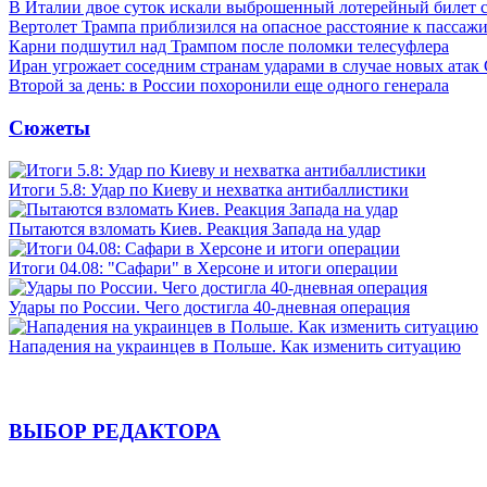
В Италии двое суток искали выброшенный лотерейный билет
Вертолет Трампа приблизился на опасное расстояние к пассаж
Карни подшутил над Трампом после поломки телесуфлера
Иран угрожает соседним странам ударами в случае новых ат
Второй за день: в России похоронили еще одного генерала
Сюжеты
Итоги 5.8: Удар по Киеву и нехватка антибаллистики
Пытаются взломать Киев. Реакция Запада на удар
Итоги 04.08: "Сафари" в Херсоне и итоги операции
Удары по России. Чего достигла 40-дневная операция
Нападения на украинцев в Польше. Как изменить ситуацию
ВЫБОР РЕДАКТОРА