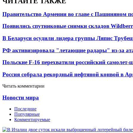
ЧИТАЙТЕ ТАКЖЕ
Правительство Армении во главе с Пашиняном по
Появились спутниковые снимки складов Wildberr
В Беларуси осудили лидера группы Ляпис Трубе
РФ активизировала "летающие радары" из-за а
Польские F-16 перехватили российский самолет-
Россия собрала рекордный нефтяной конвой в Ар
Читать комментарии
Новости мира
Последние
Популярные
Комментируемые