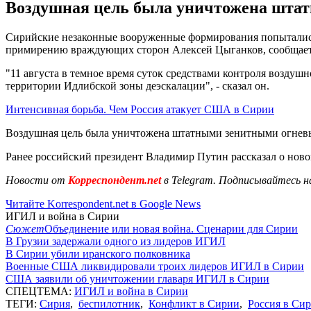
Воздушная цель была уничтожена штат
Сирийские незаконные вооруженные формирования попытались 
примирению враждующих сторон Алексей Цыганков, сообщае
"11 августа в темное время суток средствами контроля возду
территории Идлибской зоны деэскалации", - сказал он.
Интенсивная борьба. Чем Россия атакует США в Сирии
Воздушная цель была уничтожена штатными зенитными огневым
Ранее российский президент Владимир Путин рассказал о нов
Новости от
Корреспондент.net
в Telegram. Подписывайтесь н
Читайте Korrespondent.net в Google News
ИГИЛ и война в Сирии
Сюжет
Объединение или новая война. Сценарии для Сирии
В Грузии задержали одного из лидеров ИГИЛ
В Сирии убили иранского полковника
Военные США ликвидировали троих лидеров ИГИЛ в Сирии
США заявили об уничтожении главаря ИГИЛ в Сирии
СПЕЦТЕМА:
ИГИЛ и война в Сирии
ТЕГИ:
Сирия
,
беспилотник
,
Конфликт в Сирии
,
Россия в Си