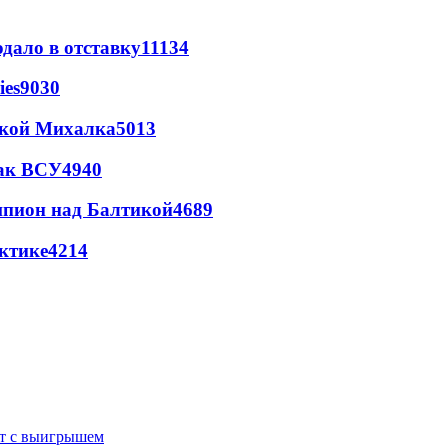
дало в отставку
11134
ies
9030
цкой Михалка
5013
так ВСУ
4940
шпион над Балтикой
4689
ктике
4214