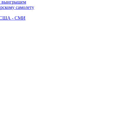
 с выигрышем
ирскому самолету
ак США - СМИ