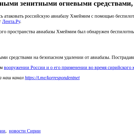
ными зенитными огневыми средствами, з
атаковать российскую авиабазу Хмеймим с помощью беспилотни
т
Лента.Ру
.
шного пространства авиабазы Хмеймим был обнаружен беспилотн
и средствами на безопасном удалении от авиабазы. Пострадавш
ом
вооружении России и о его применении во время сирийского
а наш канал
https://t.me/korrespondentnet
рии
,
новости Сирии