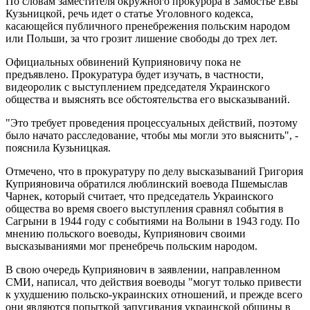
По словам заместителя окружного прокурора в Замостье Евы
Кузьницкой, речь идет о статье Уголовного кодекса,
касающейся публичного пренебрежения польским народом
или Польши, за что грозит лишение свободы до трех лет.
Официальных обвинений Куприяновичу пока не
предъявлено. Прокуратура будет изучать, в частности,
видеоролик с выступлением председателя Украинского
общества и выяснять все обстоятельства его высказываний.
"Это требует проведения процессуальных действий, поэтому
было начато расследование, чтобы мы могли это выяснить", -
пояснила Кузьницкая.
Отмечено, что в прокуратуру по делу высказываний Григория
Куприяновича обратился люблинский воевода Пшемыслав
Чарнек, который считает, что председатель Украинского
общества во время своего выступления сравнял события в
Сагрыни в 1944 году с событиями на Волыни в 1943 году. По
мнению польского воеводы, Куприянович своими
высказываниями мог пренебречь польским народом.
В свою очередь Куприянович в заявлении, направленном
СМИ, написал, что действия воеводы "могут только привести
к ухудшению польско-украинских отношений, и прежде всего
они являются попыткой запугивания украинской общины в