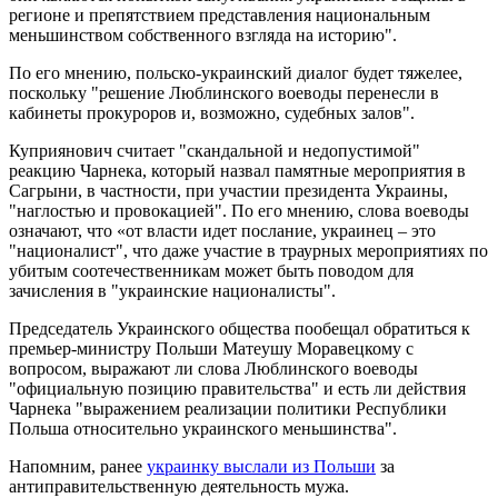
регионе и препятствием представления национальным
меньшинством собственного взгляда на историю".
По его мнению, польско-украинский диалог будет тяжелее,
поскольку "решение Люблинского воеводы перенесли в
кабинеты прокуроров и, возможно, судебных залов".
Куприянович считает "скандальной и недопустимой"
реакцию Чарнека, который назвал памятные мероприятия в
Сагрыни, в частности, при участии президента Украины,
"наглостью и провокацией". По его мнению, слова воеводы
означают, что «от власти идет послание, украинец – это
"националист", что даже участие в траурных мероприятиях по
убитым соотечественникам может быть поводом для
зачисления в "украинские националисты".
Председатель Украинского общества пообещал обратиться к
премьер-министру Польши Матеушу Моравецкому с
вопросом, выражают ли слова Люблинского воеводы
"официальную позицию правительства" и есть ли действия
Чарнека "выражением реализации политики Республики
Польша относительно украинского меньшинства".
Напомним, ранее
украинку выслали из Польши
за
антиправительственную деятельность мужа.