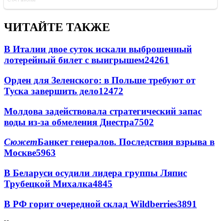
ЧИТАЙТЕ ТАКЖЕ
В Италии двое суток искали выброшенный
лотерейный билет с выигрышем
24261
Орден для Зеленского: в Польше требуют от
Туска завершить дело
12472
Молдова задействовала стратегический запас
воды из-за обмеления Днестра
7502
Сюжет
Банкет генералов. Последствия взрыва в
Москве
5963
В Беларуси осудили лидера группы Ляпис
Трубецкой Михалка
4845
В РФ горит очередной склад Wildberries
3891