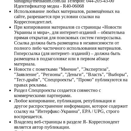
sunlight@mediadim.com.ua
Телефон: 044-205-43-00
Идентификатор медиа - R40-06068
Использование любых материалов, размещённых на
сайте, разрешается при условии ссылки на
Корреспондент.net.
При копировании материалов со страницы «Новости
Украины и мира», для интернет-изданий – обязательна
прямая открытая для поисковых систем гиперссылка.
Ссылка должна быть размещена в независимости от
полного либо частичного использования материалов.
Гиперссылка (для интернет- изданий) – должна быть
размещена в подзаголовке или в первом абзаце
материала.
Новости с пометками "Мнение", "Экспертиза",
"Заявление", "Регионы", "Деньги", "Власть", "Выборы",
"Тест-драйв", "Спецпроекты", "Промо" публикуются на
правах рекламы.
Раздел Спецпроекты создается совместно с
коммерческими партнерами.
Любое копирование, публикация, републикация и
другое распространение информации, которое содержит
ссылку на "Интерфакс-Украина", EPA / UPG, строго
воспрещается.
Владелец веб-страницы в разделе Я- Корреспондент
является автор публикации.