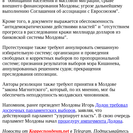
в "обнищании населения и массовой миграции; срыве
внешнего финансирования Молдовы; угрозе дальнейшему
выполнению Соглашения об ассоциации с Евросоюзом".
Кроме того, в документе выражается обеспокоенность
"антидемократическими действиями властей" и "отсутствием
прогресса в расследовании кражи миллиарда долларов из
банковской системы Молдовы".
Протестующие также требуют аннулировать смешанную
избирательную систему; организации и проведения
свободных и корректных выборов по пропорциональной
системе; признания результатов выборов мэра Кишинева,
аннулированных решением судов; прекращения
преследования оппозиции.
Авторы резолюции также требуют принятия в Молдове
"закона Магнитского", который, по их мнению, мог бы
обеспечить неподкупность молдавских чиновников.
Напомним, ранее президент Молдовы Игорь
Додон требовал
досрочных парламентских выборов
, заявляя, что
действующий парламент "узурпирует власть". В свою очередь
парламент Молдовы начал
процедуру импичмента Додона
.
Новости от
Корреспондент.net
в Telegram. Подписывайтесь