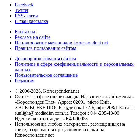
Facebook
Twitter
RSS-ленты
E-mail рассылка
Контакты
Реклама на сайте
Использование материалов korrespondent.net
Правила пользования сайтом
Договор пользования сайтом
Политика в сфере конфиденциальности и персональных
данных
Пользовательское соглашение
Редакция
© 2000-2026, Korrespondent.net
Субъект в сфере онлайн-медиа Название онлайн-медиа -
«КореспонденТ.net» Адрес: 02091, місто Київ,
ХАРКІВСЬКЕ ШОСЕ, будинок 172-Б, офіс 208/1 E-mail:
sunlight@mediadim.com.ua
Телефон: 044-205-43-00
Идентификатор медиа - R40-06068
Использование любых материалов, размещённых на
сайте, разрешается при условии ссылки на
Корреспондент.net.