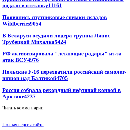
подало в отставку
11161
Появились спутниковые снимки складов
Wildberries
9054
В Беларуси осудили лидера группы Ляпис
Трубецкой Михалка
5424
РФ активизировала "летающие радары" из-за
атак ВСУ
4976
Польские F-16 перехватили российский самолет-
шпион над Балтикой
4705
Россия собрала рекордный нефтяной конвой в
Арктике
4237
Читать комментарии
Полная версия сайта