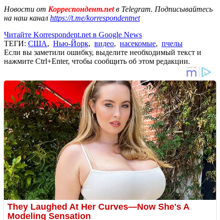
Новости от
Корреспондент.net
в Telegram. Подписывайтесь
на наш канал
https://t.me/korrespondentnet
Читайте Korrespondent.net в Google News
ТЕГИ:
США
,
Нью-Йорк
,
видео
,
насекомые
,
пчелы
Если вы заметили ошибку, выделите необходимый текст и
нажмите Ctrl+Enter, чтобы сообщить об этом редакции.