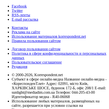
Facebook
Twitter
RSS-ленты
E-mail рассылка
Контакты
Реклама на сайте
Использование материалов korrespondent.net
Правила пользования сайтом
Договор пользования сайтом
Политика в сфере конфиденциальности и персональных
данных
Пользовательское соглашение
Редакция
© 2000-2026, Korrespondent.net
Субъект в сфере онлайн-медиа Название онлайн-медиа -
«КореспонденТ.net» Адрес: 02091, місто Київ,
ХАРКІВСЬКЕ ШОСЕ, будинок 172-Б, офіс 208/1 E-mail:
sunlight@mediadim.com.ua
Телефон: 044-205-43-00
Идентификатор медиа - R40-06068
Использование любых материалов, размещённых на
сайте, разрешается при условии ссылки на