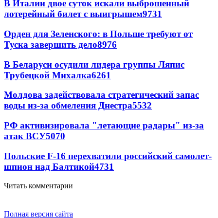
В Италии двое суток искали выброшенный
лотерейный билет с выигрышем
9731
Орден для Зеленского: в Польше требуют от
Туска завершить дело
8976
В Беларуси осудили лидера группы Ляпис
Трубецкой Михалка
6261
Молдова задействовала стратегический запас
воды из-за обмеления Днестра
5532
РФ активизировала "летающие радары" из-за
атак ВСУ
5070
Польские F-16 перехватили российский самолет-
шпион над Балтикой
4731
Читать комментарии
Полная версия сайта