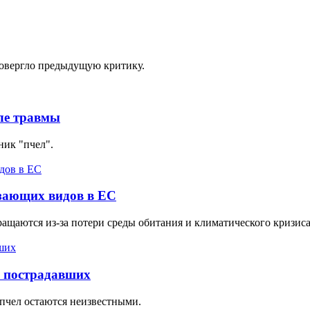
ровергло предыдущую критику.
ле травмы
ник "пчел".
езающих видов в ЕС
ащаются из-за потери среды обитания и климатического кризиса
0 пострадавших
пчел остаются неизвестными.