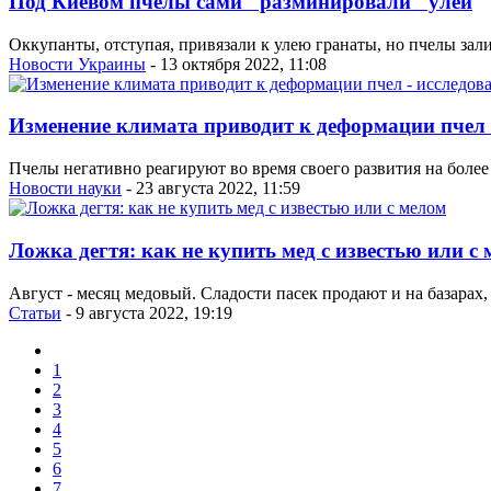
Под Киевом пчелы сами "разминировали" улей
Оккупанты, отступая, привязали к улею гранаты, но пчелы зал
Новости Украины
- 13 октября 2022, 11:08
Изменение климата приводит к деформации пчел 
Пчелы негативно реагируют во время своего развития на боле
Новости науки
- 23 августа 2022, 11:59
Ложка дегтя: как не купить мед с известью или с
Август - месяц медовый. Сладости пасек продают и на базарах,
Статьи
- 9 августа 2022, 19:19
1
2
3
4
5
6
7