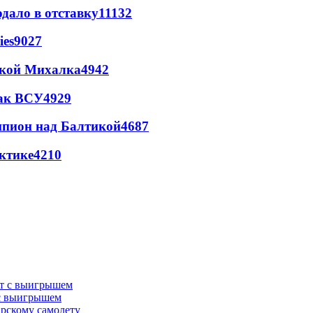
дало в отставку
11132
ies
9027
цкой Михалка
4942
так ВСУ
4929
шпион над Балтикой
4687
ктике
4210
 с выигрышем
ирскому самолету