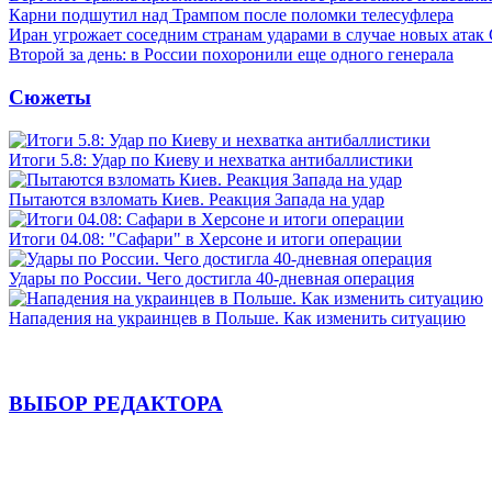
Карни подшутил над Трампом после поломки телесуфлера
Иран угрожает соседним странам ударами в случае новых ат
Второй за день: в России похоронили еще одного генерала
Сюжеты
Итоги 5.8: Удар по Киеву и нехватка антибаллистики
Пытаются взломать Киев. Реакция Запада на удар
Итоги 04.08: "Сафари" в Херсоне и итоги операции
Удары по России. Чего достигла 40-дневная операция
Нападения на украинцев в Польше. Как изменить ситуацию
ВЫБОР РЕДАКТОРА