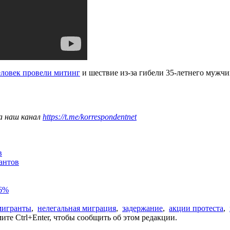
еловек провели митинг
и шествие из-за гибели 35-летнего мужчи
а наш канал
https://t.me/korrespondentnet
в
антов
86%
мигранты
,
нелегальная миграция
,
задержание
,
акции протеста
,
те Ctrl+Enter, чтобы сообщить об этом редакции.