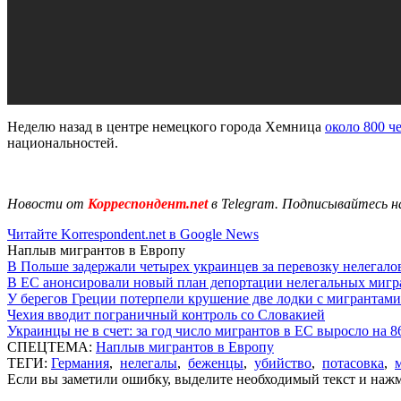
Неделю назад в центре немецкого города Хемница
около 800 ч
национальностей.
Новости от
Корреспондент.net
в Telegram. Подписывайтесь н
Читайте Korrespondent.net в Google News
Наплыв мигрантов в Европу
В Польше задержали четырех украинцев за перевозку нелегало
В ЕС анонсировали новый план депортации нелегальных мигр
У берегов Греции потерпели крушение две лодки с мигрантами
Чехия вводит пограничный контроль со Словакией
Украинцы не в счет: за год число мигрантов в ЕС выросло на 
СПЕЦТЕМА:
Наплыв мигрантов в Европу
ТЕГИ:
Германия
,
нелегалы
,
беженцы
,
убийство
,
потасовка
,
Если вы заметили ошибку, выделите необходимый текст и нажми