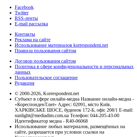
Facebook
Twitter
RSS-ленты
E-mail рассылка
Контакты
Реклама на сайте
Использование материалов korrespondent.net
Правила пользования сайтом
Договор пользования сайтом
Политика в сфере конфиденциальности и персональных
данных
Пользовательское соглашение
Редакция
© 2000-2026, Korrespondent.net
Субъект в сфере онлайн-медиа Название онлайн-медиа -
«КореспонденТ.net» Адрес: 02091, місто Київ,
ХАРКІВСЬКЕ ШОСЕ, будинок 172-Б, офіс 208/1 E-mail:
sunlight@mediadim.com.ua
Телефон: 044-205-43-00
Идентификатор медиа - R40-06068
Использование любых материалов, размещённых на
сайте, разрешается при условии ссылки на