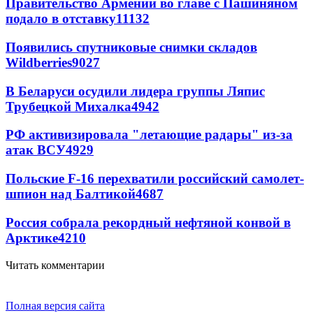
Правительство Армении во главе с Пашиняном
подало в отставку
11132
Появились спутниковые снимки складов
Wildberries
9027
В Беларуси осудили лидера группы Ляпис
Трубецкой Михалка
4942
РФ активизировала "летающие радары" из-за
атак ВСУ
4929
Польские F-16 перехватили российский самолет-
шпион над Балтикой
4687
Россия собрала рекордный нефтяной конвой в
Арктике
4210
Читать комментарии
Полная версия сайта