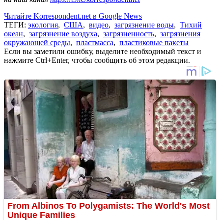
Читайте Korrespondent.net в Google News
ТЕГИ:
экология
,
США
,
видео
,
загрязнение воды
,
Тихий
океан
,
загрязнение воздуха
,
загрязненность
,
загрязнения
окружающей среды
,
пластмасса
,
пластиковые пакеты
Если вы заметили ошибку, выделите необходимый текст и
нажмите Ctrl+Enter, чтобы сообщить об этом редакции.