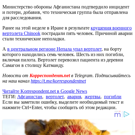
Министерство обороны Афганистана подтвердило инцидент
и потери, добавив, что техническая группа была отправлена
для расследования.
Ранее на этой неделе в Иране в результате
крушения военного
вертолета Chinook
пострадали пять человек. Причиной аварии
стали технические неполадки.
А
в центральном регионе Непала упал вертолет
, на борту
которого находились семь человек. Шесть из них погибли,
включая пилота. Вертолет перевозил пациента из деревни
Самагон в столицу Катманду.
Новости от
Корреспондент.net
в Telegram. Подписывайтесь
на наш канал
https://t.me/korrespondentnet
Читайте Korrespondent.net в Google News
ТЕГИ:
Афганистан
,
вертолет
,
авария
,
жертвы
,
погибли
Если вы заметили ошибку, выделите необходимый текст и
нажмите Ctrl+Enter, чтобы сообщить об этом редакции.