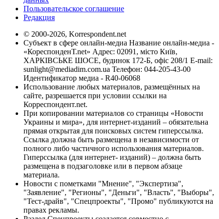
Пользовательское соглашение
Редакция
© 2000-2026, Korrespondent.net
Субъект в сфере онлайн-медиа Название онлайн-медиа -
«КореспонденТ.net» Адрес: 02091, місто Київ,
ХАРКІВСЬКЕ ШОСЕ, будинок 172-Б, офіс 208/1 E-mail:
sunlight@mediadim.com.ua
Телефон: 044-205-43-00
Идентификатор медиа - R40-06068
Использование любых материалов, размещённых на
сайте, разрешается при условии ссылки на
Корреспондент.net.
При копировании материалов со страницы «Новости
Украины и мира», для интернет-изданий – обязательна
прямая открытая для поисковых систем гиперссылка.
Ссылка должна быть размещена в независимости от
полного либо частичного использования материалов.
Гиперссылка (для интернет- изданий) – должна быть
размещена в подзаголовке или в первом абзаце
материала.
Новости с пометками "Мнение", "Экспертиза",
"Заявление", "Регионы", "Деньги", "Власть", "Выборы",
"Тест-драйв", "Спецпроекты", "Промо" публикуются на
правах рекламы.
Раздел Спецпроекты создается совместно с