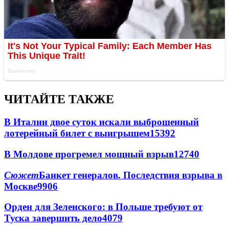
ЧИТАЙТЕ ТАКЖЕ
В Италии двое суток искали выброшенный
лотерейный билет с выигрышем
15392
В Молдове прогремел мощный взрыв
12740
Сюжет
Банкет генералов. Последствия взрыва в
Москве
9906
Орден для Зеленского: в Польше требуют от
Туска завершить дело
4079