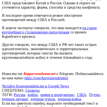
США представляют Китай и Россия. Однако в опросе не
уточняется характер, форма, способы и средства конфликта.
В последнее время отмечается резкое обострение
противоречий между США и Россией.
В апреле эксперты говорили, что
мир находится
на грани
крупнейшего столкновения сверхдержав
со времен
Карибского кризиса.
Другие говорсят, что между США и РФ нет таких острых
идеологических, экономических и территориальных
противоречий, которые смогли бы вызвать
крупномасштабную войну в течение ближайшего года.
Новости от
Корреспондент.net
в Telegram. Подписывайтесь
на наш канал
https://t.me/korrespondentnet
Читайте Korrespondent.net в Google News
СПЕЦТЕМА:
Сюжеты
ТЕГИ:
Россия
,
война
,
армия и вооружение
,
США
,
Путин
,
ядерное оружие
,
ядерная угроза
,
ядерная война
Если вы заметили ошибку, выделите необходимый текст и