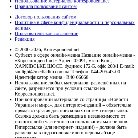
Использование материалов korrespondent.net
Правила пользования сайтом
Договор пользования сайтом
Политика в сфере конфиденциальности и персональных
данных
Пользовательское соглашение
Редакция
© 2000-2026, Korrespondent.net
Субъект в сфере онлайн-медиа Название онлайн-медиа -
«КореспонденТ.net» Адрес: 02091, місто Київ,
ХАРКІВСЬКЕ ШОСЕ, будинок 172-Б, офіс 208/1 E-mail:
sunlight@mediadim.com.ua
Телефон: 044-205-43-00
Идентификатор медиа - R40-06068
Использование любых материалов, размещённых на
сайте, разрешается при условии ссылки на
Корреспондент.net.
При копировании материалов со страницы «Новости
Украины и мира», для интернет-изданий – обязательна
прямая открытая для поисковых систем гиперссылка.
Ссылка должна быть размещена в независимости от
полного либо частичного использования материалов.
Гиперссылка (для интернет- изданий) – должна быть
размещена в подзаголовке или в первом абзаце