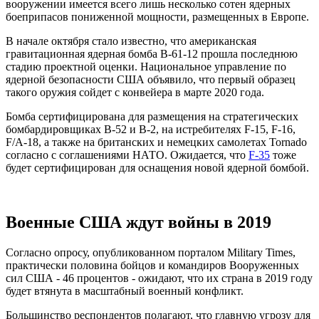
вооружении имеется всего лишь несколько сотен ядерных
боеприпасов пониженной мощности, размещенных в Европе.
В начале октября стало известно, что американская
гравитационная ядерная бомба B-61-12 прошла последнюю
стадию проектной оценки. Национальное управление по
ядерной безопасности США объявило, что первый образец
такого оружия сойдет с конвейера в марте 2020 года.
Бомба сертифицирована для размещения на стратегических
бомбардировщиках B-52 и B-2, на истребителях F-15, F-16,
F/A-18, а также на британских и немецких самолетах Tornado
согласно с соглашениями НАТО. Ожидается, что
F-35
тоже
будет сертифицирован для оснащения новой ядерной бомбой.
Военные США ждут войны в 2019
Согласно опросу, опубликованном порталом Military Times,
практически половина бойцов и командиров Вооруженных
сил США - 46 процентов - ожидают, что их страна в 2019 году
будет втянута в масштабный военный конфликт.
Большинство респондентов полагают, что главную угрозу для