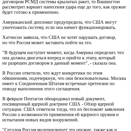
договором РСМД системы крылатых ракет, то Вашингтон
рассмотрит вариант нанесения удара еще до того, как оружие
будет готово к применению.
Американский дипломат предупредила, что США могут
уничтожить систему, если она начнет функционировать.
Хатчисон заявила, что США не хотят нарушать договор,
но что Россия может заставить пойти на это.
"В будущем наступит момент, когда Америка определит, что
она должна двигаться вперед и прийти к этапу, который
не разрешен договором в данный момент", - сказала она.
В России ответили, что ждут конкретики по этим
обвинениям, подччеркнув, что они безосновательны. Москва
имеет к Соединенным Штатам встречные претензии по
поводу выполнения этого соглашения.
В феврале Пентагон обнародовал новый документ,
посвященный ядерной доктрине США - Обзор ядерной
ситуации. США отметили тогда, что их беспокоят заявления
России о возможности применения ей ядерного оружия и
испытания новых видов вооружений.
"Сегодня Россия модернизирует это оружие, также как и