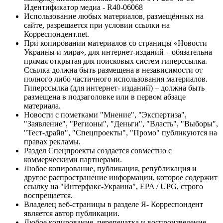
Идентификатор медиа - R40-06068
Использование любых материалов, размещённых на
сайте, разрешается при условии ссылки на
Корреспондент.net.
При копировании материалов со страницы «Новости
Украины и мира», для интернет-изданий – обязательна
прямая открытая для поисковых систем гиперссылка.
Ссылка должна быть размещена в независимости от
полного либо частичного использования материалов.
Гиперссылка (для интернет- изданий) – должна быть
размещена в подзаголовке или в первом абзаце
материала.
Новости с пометками "Мнение", "Экспертиза",
"Заявление", "Регионы", "Деньги", "Власть", "Выборы",
"Тест-драйв", "Спецпроекты", "Промо" публикуются на
правах рекламы.
Раздел Спецпроекты создается совместно с
коммерческими партнерами.
Любое копирование, публикация, републикация и
другое распространение информации, которое содержит
ссылку на "Интерфакс-Украина", EPA / UPG, строго
воспрещается.
Владелец веб-страницы в разделе Я- Корреспондент
является автор публикации.
Любое копирование, перепечатка и воспроизведение