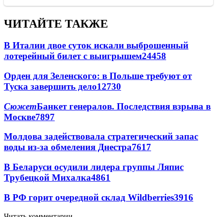
ЧИТАЙТЕ ТАКЖЕ
В Италии двое суток искали выброшенный
лотерейный билет с выигрышем
24458
Орден для Зеленского: в Польше требуют от
Туска завершить дело
12730
Сюжет
Банкет генералов. Последствия взрыва в
Москве
7897
Молдова задействовала стратегический запас
воды из-за обмеления Днестра
7617
В Беларуси осудили лидера группы Ляпис
Трубецкой Михалка
4861
В РФ горит очередной склад Wildberries
3916
Читать комментарии