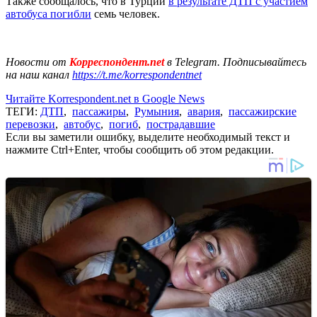
Также сообщалось, что в Турции
в результате ДТП с участием
автобуса погибли
семь человек.
Новости от
Корреспондент.net
в Telegram. Подписывайтесь
на наш канал
https://t.me/korrespondentnet
Читайте Korrespondent.net в Google News
ТЕГИ:
ДТП
,
пассажиры
,
Румыния
,
авария
,
пассажирские
перевозки
,
автобус
,
погиб
,
пострадавшие
Если вы заметили ошибку, выделите необходимый текст и
нажмите Ctrl+Enter, чтобы сообщить об этом редакции.