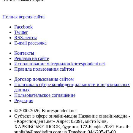
Полная версия сайта
Facebook
Twitter
RSS-ленты
E-mail рассылка
Контакты
Реклама на сайте
Использование материалов korrespondent.net
Правила пользования сайтом
Договор пользования сайтом
Политика в сфере конфиденциальности и персональных
данных
Пользовательское соглашение
Редакция
© 2000-2026, Korrespondent.net
Субъект в сфере онлайн-медиа Название онлайн-медиа -
«КореспонденТ.net» Адрес: 02091, місто Київ,
ХАРКІВСЬКЕ ШОСЕ, будинок 172-Б, офіс 208/1 E-mail:
sunlight@mediadim.com.ua
Телефон: 044-205-43-00