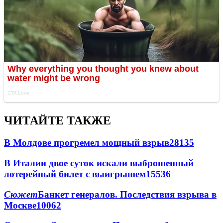
ЧИТАЙТЕ ТАКЖЕ
В Молдове прогремел мощный взрыв
28135
В Италии двое суток искали выброшенный
лотерейный билет с выигрышем
15536
Сюжет
Банкет генералов. Последствия взрыва в
Москве
10062