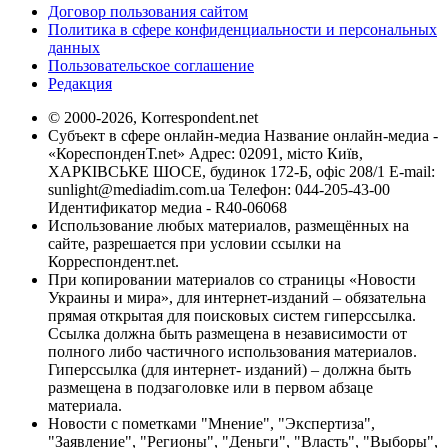
Договор пользования сайтом
Политика в сфере конфиденциальности и персональных
данных
Пользовательское соглашение
Редакция
© 2000-2026, Korrespondent.net
Субъект в сфере онлайн-медиа Название онлайн-медиа -
«КореспонденТ.net» Адрес: 02091, місто Київ,
ХАРКІВСЬКЕ ШОСЕ, будинок 172-Б, офіс 208/1 E-mail:
sunlight@mediadim.com.ua
Телефон: 044-205-43-00
Идентификатор медиа - R40-06068
Использование любых материалов, размещённых на
сайте, разрешается при условии ссылки на
Корреспондент.net.
При копировании материалов со страницы «Новости
Украины и мира», для интернет-изданий – обязательна
прямая открытая для поисковых систем гиперссылка.
Ссылка должна быть размещена в независимости от
полного либо частичного использования материалов.
Гиперссылка (для интернет- изданий) – должна быть
размещена в подзаголовке или в первом абзаце
материала.
Новости с пометками "Мнение", "Экспертиза",
"Заявление", "Регионы", "Деньги", "Власть", "Выборы",