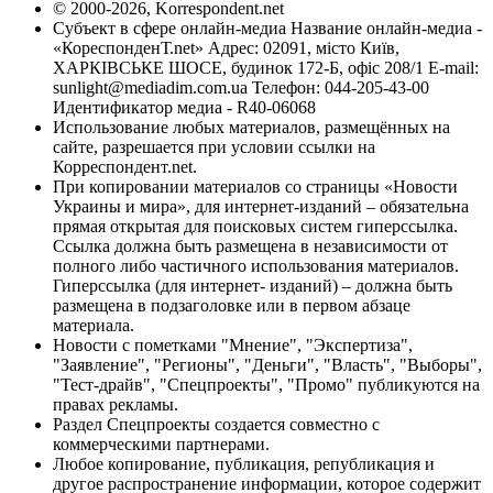
© 2000-2026, Korrespondent.net
Субъект в сфере онлайн-медиа Название онлайн-медиа -
«КореспонденТ.net» Адрес: 02091, місто Київ,
ХАРКІВСЬКЕ ШОСЕ, будинок 172-Б, офіс 208/1 E-mail:
sunlight@mediadim.com.ua
Телефон: 044-205-43-00
Идентификатор медиа - R40-06068
Использование любых материалов, размещённых на
сайте, разрешается при условии ссылки на
Корреспондент.net.
При копировании материалов со страницы «Новости
Украины и мира», для интернет-изданий – обязательна
прямая открытая для поисковых систем гиперссылка.
Ссылка должна быть размещена в независимости от
полного либо частичного использования материалов.
Гиперссылка (для интернет- изданий) – должна быть
размещена в подзаголовке или в первом абзаце
материала.
Новости с пометками "Мнение", "Экспертиза",
"Заявление", "Регионы", "Деньги", "Власть", "Выборы",
"Тест-драйв", "Спецпроекты", "Промо" публикуются на
правах рекламы.
Раздел Спецпроекты создается совместно с
коммерческими партнерами.
Любое копирование, публикация, републикация и
другое распространение информации, которое содержит