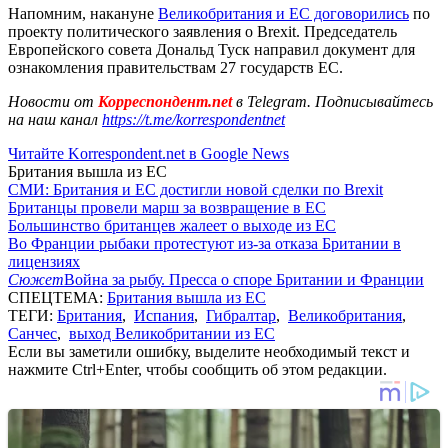
Напомним, накануне
Великобритания и ЕС договорились
по
проекту политического заявления о Brexit. Председатель
Европейского совета Дональд Туск направил документ для
ознакомления правительствам 27 государств ЕС.
Новости от
Корреспондент.net
в Telegram. Подписывайтесь
на наш канал
https://t.me/korrespondentnet
Читайте Korrespondent.net в Google News
Британия вышла из ЕС
СМИ: Британия и ЕС достигли новой сделки по Brexit
Британцы провели марш за возвращение в ЕС
Большинство британцев жалеет о выходе из ЕС
Во Франции рыбаки протестуют из-за отказа Британии в
лицензиях
Сюжет
Война за рыбу. Пресса о споре Британии и Франции
СПЕЦТЕМА:
Британия вышла из ЕС
ТЕГИ:
Британия
,
Испания
,
Гибралтар
,
Великобритания
,
Санчес
,
выход Великобритании из ЕС
Если вы заметили ошибку, выделите необходимый текст и
нажмите Ctrl+Enter, чтобы сообщить об этом редакции.