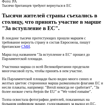
Фото: PA
Тысячи британцев требуют вернуться в ЕС
Тысячи жителей страны съехались в
столицу, что принять участие в марше
"За вступление в ЕС".
В лондоне тысячи протестующих прошли маршем с
требование вернуть страну в состав Евросоюза, пишут
британские
СМИ
.
Марш под названием "За вступление в ЕС" прошел до
Парламентской площади.
Участники марша со всей Великобритании проделали
многочасовой путь, чтобы принять в нем участие.
На Парламентской площади было видно много синих и
желтых цветов: сторонники марша размахивали флагами ЕС и
несли плакаты, например: "Brexit никогда не сработает", "За
более низкие счета #rejoin the EU" и "We voted romaine".
Толпа освистала фотографии деятелей, показанных на
большом цифровом экране, голосовавших за выход из ЕС,