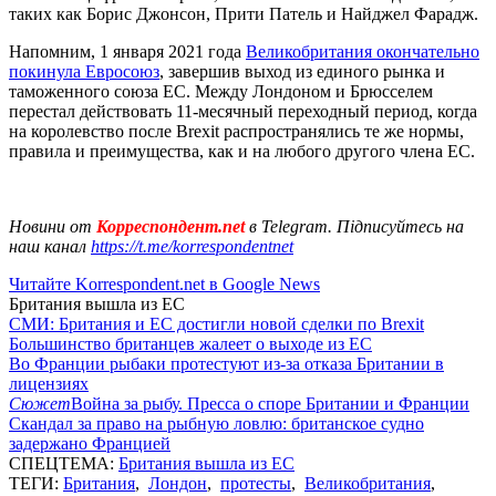
таких как Борис Джонсон, Прити Патель и Найджел Фарадж.
Напомним, 1 января 2021 года
Великобритания окончательно
покинула Евросоюз
, завершив выход из единого рынка и
таможенного союза ЕС. Между Лондоном и Брюсселем
перестал действовать 11-месячный переходный период, когда
на королевство после Brexit распространялись те же нормы,
правила и преимущества, как и на любого другого члена ЕС.
Новини от
Корреспондент.net
в Telegram. Підписуйтесь на
наш канал
https://t.me/korrespondentnet
Читайте Korrespondent.net в Google News
Британия вышла из ЕС
СМИ: Британия и ЕС достигли новой сделки по Brexit
Большинство британцев жалеет о выходе из ЕС
Во Франции рыбаки протестуют из-за отказа Британии в
лицензиях
Сюжет
Война за рыбу. Пресса о споре Британии и Франции
Скандал за право на рыбную ловлю: британское судно
задержано Францией
СПЕЦТЕМА:
Британия вышла из ЕС
ТЕГИ:
Британия
,
Лондон
,
протесты
,
Великобритания
,