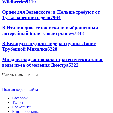
Wildberries
9119
Орден для Зеленского: в Польше требуют от
Туска завершить дело
7964
В Италии двое суток искали выброшенный
лотерейный билет с выигрышем
7848
В Беларуси осудили лидера группы Ляпис
Трубецкой Михалка
6228
Молдова задействовала стратегический запас
воды из-за обмеления Днестра
5322
Читать комментарии
Полная версия сайта
Facebook
Twitter
RSS-ленты
E-mail рассылка