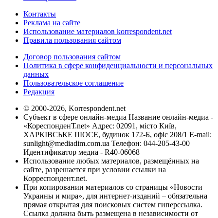
Контакты
Реклама на сайте
Использование материалов korrespondent.net
Правила пользования сайтом
Договор пользования сайтом
Политика в сфере конфиденциальности и персональных
данных
Пользовательское соглашение
Редакция
© 2000-2026, Korrespondent.net
Субъект в сфере онлайн-медиа Название онлайн-медиа -
«КореспонденТ.net» Адрес: 02091, місто Київ,
ХАРКІВСЬКЕ ШОСЕ, будинок 172-Б, офіс 208/1 E-mail:
sunlight@mediadim.com.ua
Телефон: 044-205-43-00
Идентификатор медиа - R40-06068
Использование любых материалов, размещённых на
сайте, разрешается при условии ссылки на
Корреспондент.net.
При копировании материалов со страницы «Новости
Украины и мира», для интернет-изданий – обязательна
прямая открытая для поисковых систем гиперссылка.
Ссылка должна быть размещена в независимости от