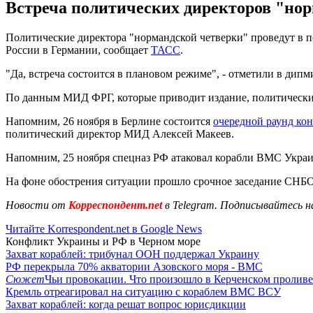
Встреча политических директоров "нор
Политические директора "нормандской четверки" проведут в по
России в Германии, сообщает
ТАСС
.
"Да, встреча состоится в плановом режиме", - отметили в дипм
По данным МИД ФРГ, которые приводит издание, политически
Напомним, 26 ноября в Берлине состоится
очередной раунд ко
политический директор МИД Алексей Макеев.
Напомним, 25 ноября спецназ РФ атаковал корабли ВМС Украи
На фоне обострения ситуации прошло срочное заседание СНБО
Новости от
Корреспондент.net
в Telegram. Подписывайтесь н
Читайте Korrespondent.net в Google News
Конфликт Украины и РФ в Черном море
Захват кораблей: трибунал ООН поддержал Украину
РФ перекрыла 70% акватории Азовского моря - ВМС
Сюжет
Чьи провокации. Что произошло в Керченском проливе
Кремль отреагировал на ситуацию с кораблем ВМС ВСУ
Захват кораблей: когда решат вопрос юрисдикции