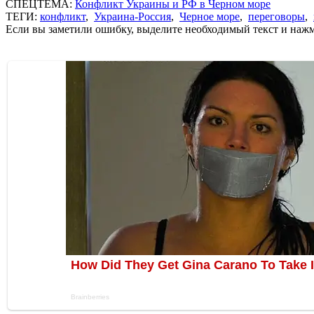
СПЕЦТЕМА:
Конфликт Украины и РФ в Черном море
ТЕГИ:
конфликт
,
Украина-Россия
,
Черное море
,
переговоры
,
Если вы заметили ошибку, выделите необходимый текст и нажми