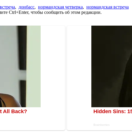
встреча
,
донбасс
,
нормандская четверка
,
нормандская встреча
те Ctrl+Enter, чтобы сообщить об этом редакции.