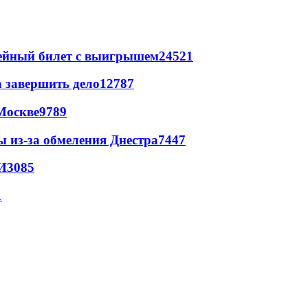
рейный билет с выигрышем
24521
а завершить дело
12787
Москве
9789
ы из-за обмеления Днестра
7447
И
3085
1