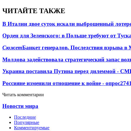
ЧИТАЙТЕ ТАКЖЕ
В Италии двое суток искали выброшенный лоте
Орден для Зеленского: в Польше требуют от Туск
Сюжет
Банкет генералов. Последствия взрыва в 
Молдова задействовала стратегический запас вод
Украина поставила Путина перед дилеммой - СМ
Россияне изменили отношение к войне - опрос
274
Читать комментарии
Новости мира
Последние
Популярные
Комментируемые