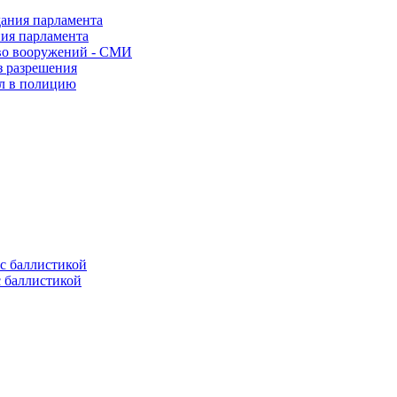
ния парламента
во вооружений - СМИ
з разрешения
ел в полицию
с баллистикой