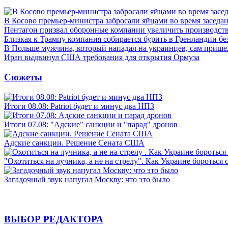
В Косово премьер-министра забросали яйцами во время заседа
Пентагон призвал оборонные компании увеличить производст
Близкая к Трампу компания собирается бурить в Гренландии бе
В Польше мужчина, который нападал на украинцев, сам приш
Иран выдвинул США требования для открытия Ормуза
Сюжеты
Итоги 08.08: Patriot будет и минус два НПЗ
Итоги 07.08: "Адские" санкции и "парад" дронов
Адские санкции. Решение Сената США
"Охотиться на лучника, а не на стрелу". Как Украине бороться 
Загадочный звук напугал Москву: что это было
ВЫБОР РЕДАКТОРА