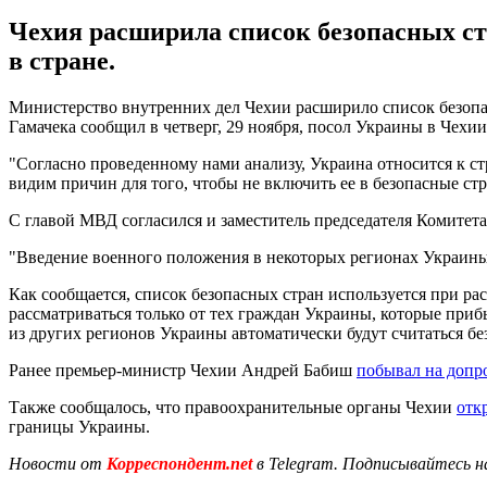
Чехия расширила список безопасных ст
в стране.
Министерство внутренних дел Чехии расширило список безопас
Гамачека сообщил в четверг, 29 ноября, посол Украины в Чех
"Согласно проведенному нами анализу, Украина относится к с
видим причин для того, чтобы не включить ее в безопасные стр
С главой МВД согласился и заместитель председателя Комитет
"Введение военного положения в некоторых регионах Украины с
Как сообщается, список безопасных стран используется при р
рассматриваться только от тех граждан Украины, которые пр
из других регионов Украины автоматически будут считаться б
Ранее премьер-министр Чехии Андрей Бабиш
побывал на допр
Также сообщалось, что правоохранительные органы Чехии
отк
границы Украины.
Новости от
Корреспондент.net
в Telegram. Подписывайтесь н