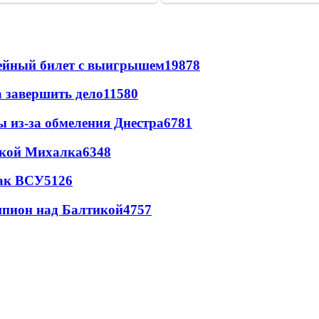
рейный билет с выигрышем
19878
а завершить дело
11580
ы из-за обмеления Днестра
6781
цкой Михалка
6348
так ВСУ
5126
шпион над Балтикой
4757