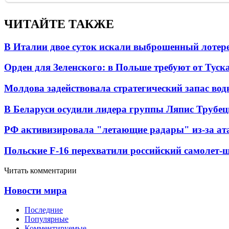
ЧИТАЙТЕ ТАКЖЕ
В Италии двое суток искали выброшенный лоте
Орден для Зеленского: в Польше требуют от Туск
Молдова задействовала стратегический запас вод
В Беларуси осудили лидера группы Ляпис Трубе
РФ активизировала "летающие радары" из-за а
Польские F-16 перехватили российский самолет-
Читать комментарии
Новости мира
Последние
Популярные
Комментируемые