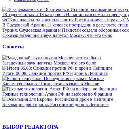
78 задержанных и 18 катеров: в Испании разгромили преступн
ФСБ вышла из-под контроля, элиты России живут в страхе - 
В Саудовской Аравии 11 человек пострадали в результате атаки
Турция, Саудовская Аравия и Пакистан создали оборонный со
Сюжет
Загадочный звук напугал Москву: что это было
Сюжеты
Загадочный звук напугал Москву: что это было
Итоги 06.08: Санкции против РФ и дрон в Лейпциге
Банкет генералов. Последствия взрыва в Москве
Грязные технологии. Атаки РФ на выборы во Франции
Эскалация для Европы. Российский дрон в Лейпциге
ВЫБОР РЕДАКТОРА