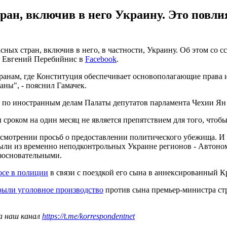
ран, включив в него Украину. Это повл
ных стран, включив в него, в частности, Украину. Об этом со 
ии Евгений Перебийнис в
Facebook
.
транам, где Конституция обеспечивает основополагающие права 
аны", - пояснил Гамачек.
а по иностранным делам Палаты депутатов парламента Чехии Ян
роком на один месяц не является препятствием для того, чтобы
ассмотрении просьб о предоставлении политического убежища. И 
ибыли из временно неподконтрольных Украине регионов - Автон
езосновательными.
осе в полиции
в связи с поездкой его сына в аннексированный К
рыли уголовное производство
против сына премьер-министра ст
а наш канал
https://t.me/korrespondentnet