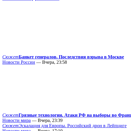
Сюжет
Банкет генералов. Последствия взрыва в Москве
Новости России
— Вчера, 23:58
Сюжет
Грязные технологии. Атаки РФ на выборы во Фран
Новости мира
— Вчера, 23:39
Сюжет
Эскалация для Европы. Российский дрон в Лейпциге
Новости мира
— Вчера, 17:10