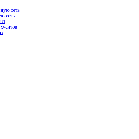
ую сеть
СМИ
 хуситов
юз