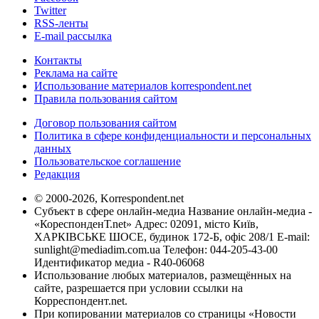
Twitter
RSS-ленты
E-mail рассылка
Контакты
Реклама на сайте
Использование материалов korrespondent.net
Правила пользования сайтом
Договор пользования сайтом
Политика в сфере конфиденциальности и персональных
данных
Пользовательское соглашение
Редакция
© 2000-2026, Korrespondent.net
Субъект в сфере онлайн-медиа Название онлайн-медиа -
«КореспонденТ.net» Адрес: 02091, місто Київ,
ХАРКІВСЬКЕ ШОСЕ, будинок 172-Б, офіс 208/1 E-mail:
sunlight@mediadim.com.ua
Телефон: 044-205-43-00
Идентификатор медиа - R40-06068
Использование любых материалов, размещённых на
сайте, разрешается при условии ссылки на
Корреспондент.net.
При копировании материалов со страницы «Новости