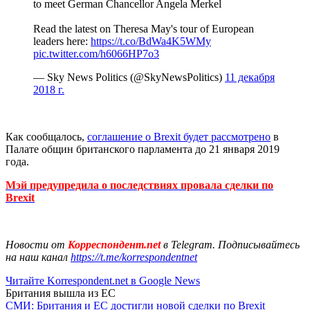
to meet German Chancellor Angela Merkel
Read the latest on Theresa May's tour of European
leaders here:
https://t.co/BdWa4K5WMy
pic.twitter.com/h6066HP7o3
— Sky News Politics (@SkyNewsPolitics)
11 декабря
2018 г.
Как сообщалось,
соглашение о Brexit будет рассмотрено
в
Палате общин британского парламента до 21 января 2019
года.
Мэй предупредила о последствиях провала сделки по
Brexit
Новости от
Корреспондент.net
в Telegram. Подписывайтесь
на наш канал
https://t.me/korrespondentnet
Читайте Korrespondent.net в Google News
Британия вышла из ЕС
СМИ: Британия и ЕС достигли новой сделки по Brexit