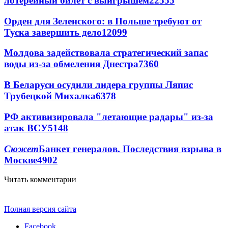
лотерейный билет с выигрышем
22555
Орден для Зеленского: в Польше требуют от
Туска завершить дело
12099
Молдова задействовала стратегический запас
воды из-за обмеления Днестра
7360
В Беларуси осудили лидера группы Ляпис
Трубецкой Михалка
6378
РФ активизировала "летающие радары" из-за
атак ВСУ
5148
Сюжет
Банкет генералов. Последствия взрыва в
Москве
4902
Читать комментарии
Полная версия сайта
Facebook