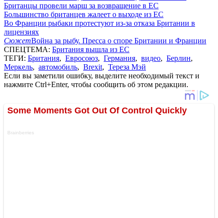
Британцы провели марш за возвращение в ЕС
Большинство британцев жалеет о выходе из ЕС
Во Франции рыбаки протестуют из-за отказа Британии в
лицензиях
Сюжет
Война за рыбу. Пресса о споре Британии и Франции
СПЕЦТЕМА:
Британия вышла из ЕС
ТЕГИ:
Британия
,
Евросоюз
,
Германия
,
видео
,
Берлин
,
Меркель
,
автомобиль
,
Brexit
,
Тереза Мэй
Если вы заметили ошибку, выделите необходимый текст и
нажмите Ctrl+Enter, чтобы сообщить об этом редакции.