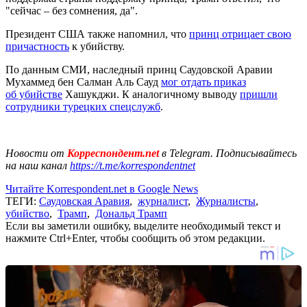
"сейчас – без сомнения, да".
Президент США также напомнил, что
принц отрицает свою
причастность
к убийству.
По данным СМИ, наследный принц Саудовской Аравии
Мухаммед бен Салман Аль Сауд
мог отдать приказ
об убийстве
Хашукджи. К аналогичному выводу
пришли
сотрудники турецких спецслужб
.
Новости от
Корреспондент.net
в Telegram. Подписывайтесь
на наш канал
https://t.me/korrespondentnet
Читайте Korrespondent.net в Google News
ТЕГИ:
Саудовская Аравия
,
журналист
,
Журналисты
,
убийство
,
Трамп
,
Дональд Трамп
Если вы заметили ошибку, выделите необходимый текст и
нажмите Ctrl+Enter, чтобы сообщить об этом редакции.