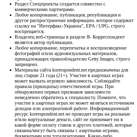
Раздел Спецпроекты создается совместно с
коммерческими партнерами.
Любое копирование, публикация, републикация и
другое распространение информации, которое содержит
ссылку на "Интерфакс-Украина", EPA / UPG, строго
воспрещается.
Владелец веб-страницы в разделе Я- Корреспондент
является автор публикации.
Любое копирование, перепечатка и воспроизведение
фотографий и/или аудиовизуальных материалов,
принадлежащих правообладателю Getty Images, строго
запрещено.
Материалы сайта korrespondent.net предназначены для
лиц старше 21 года (21+). Участие в азартных играх
может вызвать игровую зависимость. Соблюдайте
правила (принципы) ответственной игры. При
обнаружении первых признаков зависимости
немедленно обратитесь к специалисту. Помните, что
участие в азартных играх не может являться источником
доходов или альтернативой работе. Информационный
ресурс korrespondent.net не проводит игры на реальные
и/или виртуальные деньги, сайт не принимает ни в
какой форме оплату ставок и других платежей, которые
связаны/могут быть связаны с азартными играми,
букмекерами или тотализаторами. Какие-либо