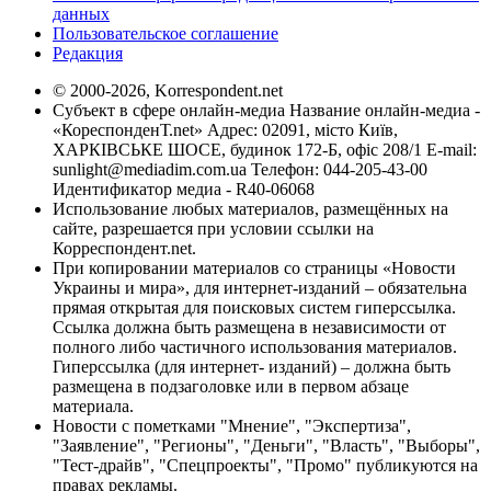
данных
Пользовательское соглашение
Редакция
© 2000-2026, Korrespondent.net
Субъект в сфере онлайн-медиа Название онлайн-медиа -
«КореспонденТ.net» Адрес: 02091, місто Київ,
ХАРКІВСЬКЕ ШОСЕ, будинок 172-Б, офіс 208/1 E-mail:
sunlight@mediadim.com.ua
Телефон: 044-205-43-00
Идентификатор медиа - R40-06068
Использование любых материалов, размещённых на
сайте, разрешается при условии ссылки на
Корреспондент.net.
При копировании материалов со страницы «Новости
Украины и мира», для интернет-изданий – обязательна
прямая открытая для поисковых систем гиперссылка.
Ссылка должна быть размещена в независимости от
полного либо частичного использования материалов.
Гиперссылка (для интернет- изданий) – должна быть
размещена в подзаголовке или в первом абзаце
материала.
Новости с пометками "Мнение", "Экспертиза",
"Заявление", "Регионы", "Деньги", "Власть", "Выборы",
"Тест-драйв", "Спецпроекты", "Промо" публикуются на
правах рекламы.