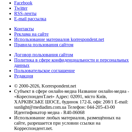
Facebook
Twitter
RSS-ленты
E-mail рассылка
Контакты
Реклама на сайте
Использование материалов korrespondent.net
Правила пользования сайтом
Договор пользования сайтом
Политика в сфере конфиденциальности и персональных
данных
Пользовательское соглашение
Редакция
© 2000-2026, Korrespondent.net
Субъект в сфере онлайн-медиа Название онлайн-медиа -
«КореспонденТ.net» Адрес: 02091, місто Київ,
ХАРКІВСЬКЕ ШОСЕ, будинок 172-Б, офіс 208/1 E-mail:
sunlight@mediadim.com.ua
Телефон: 044-205-43-00
Идентификатор медиа - R40-06068
Использование любых материалов, размещённых на
сайте, разрешается при условии ссылки на
Корреспондент.net.