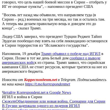
говорил, что цель нашей боевой миссии в Сирии – отобрать у
ИГ ее опорные пункты", – напомнил президент США
"Восемь лет назад мы объявили, что направляем туда (в
Сирию – ред.) военных на три месяца, но так и остались там.
А теперь мы делаем правильную вещь и доведем это до
конца", – сказал Трамп.
Лидер США заверил, что президент Турции Реджеп Тайип
Эрдоган пообещал ему взять на себя ликвидацию остающихся
в Сирии террористов из "Исламского государства".
Напомним, 19 декабря
Трамп объявил о победе над ИГИЛ
в
Сирии. Позже в тот же день Белый дом
сообщил о выводе
американских войс
к из страны. Трамп заявил, что сирийская
кампания США не стоит ресурсов, которые тратятся на нее из
американского бюджета.
Новости от
Корреспондент.net
в Telegram. Подписывайтесь
на наш канал
https://t.me/korrespondentnet
Читайте Korrespondent.net в Google News
ИГИЛ и война в Сирии
Сюжет
Объединение или новая война. Сценарии для Сирии
В Грузии задержали одного из лидеров ИГИЛ