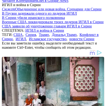
Читайте Korrespondent.net в Google News
ИГИЛ и война в Сирии
Сюжет
Объединение или новая война. Сценарии для Сирии
В Грузии задержали одного из лидеров ИГИЛ
В Сирии убили иранского полковника
Военные США ликвидировали троих лидеров ИГИЛ в Сирии
США заявили об уничтожении главаря ИГИЛ в Сирии
СПЕЦТЕМА:
ИГИЛ и война в Сирии
ТЕГИ:
США
,
Сирия
,
Трамп
,
Дональд Трамп
,
Конфликт в
Сирии
,
ИГИЛ
,
Исламское государство
,
новости Сирии
Если вы заметили ошибку, выделите необходимый текст и
нажмите Ctrl+Enter, чтобы сообщить об этом редакции.