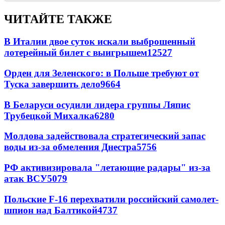
ЧИТАЙТЕ ТАКЖЕ
В Италии двое суток искали выброшенный
лотерейный билет с выигрышем
12527
Орден для Зеленского: в Польше требуют от
Туска завершить дело
9664
В Беларуси осудили лидера группы Ляпис
Трубецкой Михалка
6280
Молдова задействовала стратегический запас
воды из-за обмеления Днестра
5756
РФ активизировала "летающие радары" из-за
атак ВСУ
5079
Польские F-16 перехватили российский самолет-
шпион над Балтикой
4737