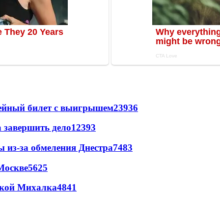
рейный билет с выигрышем
23936
а завершить дело
12393
ы из-за обмеления Днестра
7483
Москве
5625
цкой Михалка
4841