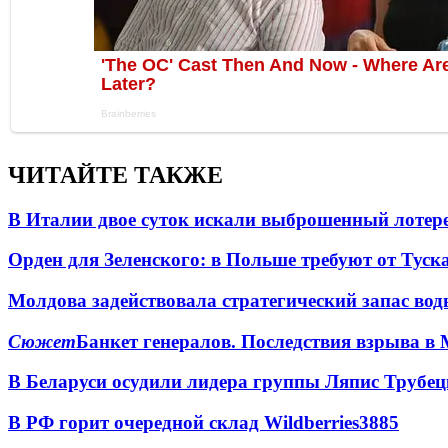
ЧИТАЙТЕ ТАКЖЕ
В Италии двое суток искали выброшенный лоте
Орден для Зеленского: в Польше требуют от Туск
Молдова задействовала стратегический запас вод
Сюжет
Банкет генералов. Последствия взрыва в 
В Беларуси осудили лидера группы Ляпис Трубе
В РФ горит очередной склад Wildberries
3885