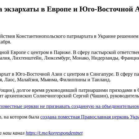
а экзархаты в Европе и Юго-Восточной 
йствия Константинопольского патриархата в Украине решением 
абря.
дной Европе с центром в Париже. В сферу пастырской ответстве
алия, Лихтенштейн, Люксембург, Монако, Нидерланды, Франция
архат в Юго-Восточной Азии с центром в Сингапуре. В сферу па
я, Лаос, Малайзия, Мьянма, Филиппины и Таиланд.
 (Рощин), долгое время руководивший патриаршими приходами
ит архиепископ Солнечногорский Сергий (Чашин), руководитель
 поместные церкви не признавать созданную на объединительно
, на котором была
создана поместная Православная церковь Ук
а наш канал
https://t.me/korrespondentnet