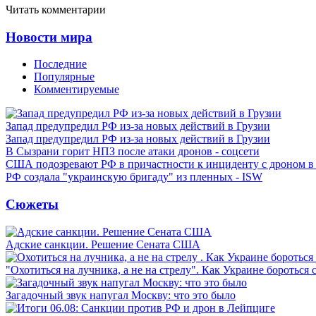
Читать комментарии
Новости мира
Последние
Популярные
Комментируемые
Запад предупредил РФ из-за новых действий в Грузии
Запад предупредил РФ из-за новых действий в Грузии
В Сызрани горит НПЗ после атаки дронов - соцсети
США подозревают РФ в причастности к инциденту с дроном в
РФ создала "украинскую бригаду" из пленных - ISW
Сюжеты
Адские санкции. Решение Сената США
"Охотиться на лучника, а не на стрелу". Как Украине бороться 
Загадочный звук напугал Москву: что это было