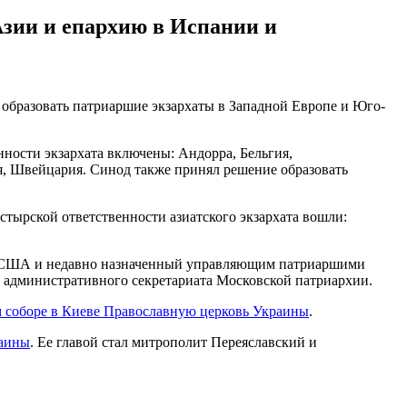
Азии и епархию в Испании и
образовать патриаршие экзархаты в Западной Европе и Юго-
нности экзархата включены: Андорра, Бельгия,
, Швейцария. Синод также принял решение образовать
стырской ответственности азиатского экзархата вошли:
 в США и недавно назначенный управляющим патриаршими
 административного секретариата Московской патриархии.
м соборе в Киеве Православную церковь Украины
.
раины
. Ее главой стал митрополит Переяславский и