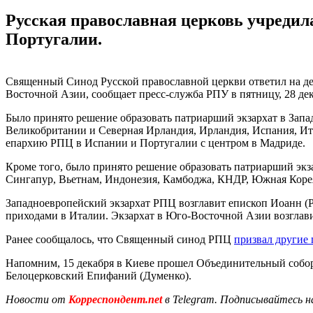
Русская православная церковь учредил
Португалии.
Священный Синод Русской православной церкви ответил на де
Восточной Азии, сообщает пресс-служба РПУ в пятницу, 28 дек
Было принято решение образовать патриарший экзархат в Запа
Великобритании и Северная Ирландия, Ирландия, Испания, Ит
епархию РПЦ в Испании и Португалии с центром в Мадриде.
Кроме того, было принято решение образовать патриарший экз
Сингапур, Вьетнам, Индонезия, Камбоджа, КНДР, Южная Коре
Западноевропейский экзархат РПЦ возглавит епископ Иоанн
приходами в Италии. Экзархат в Юго-Восточной Азии возглав
Ранее сообщалось, что Священный синод РПЦ
призвал другие
Напомним, 15 декабря в Киеве прошел Объединительный собор
Белоцерковский Епифаний (Думенко).
Новости от
Корреспондент.net
в Telegram. Подписывайтесь н