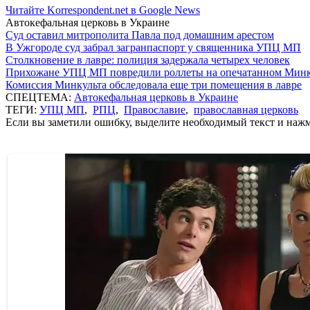
Читайте Korrespondent.net в Google News
Автокефальная церковь в Украине
Суд оставил митрополита Павла под домашним арестом
В Ужгороде суд забрал загранпаспорт у священника УПЦ МП
Столкновение в лавре: полиция задержала четырех человек
Прихожане УПЦ МП повредили роллеты на опечатанном Минк
Комиссия Минкульта обследовала еще три помещения в лавре
СПЕЦТЕМА:
Автокефальная церковь в Украине
ТЕГИ:
УПЦ МП
,
РПЦ
,
Православие
,
православная церковь
Если вы заметили ошибку, выделите необходимый текст и нажми