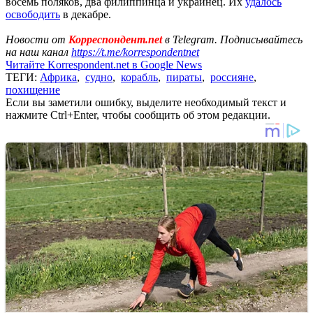
восемь поляков, два филиппинца и украинец. Их
удалось
освободить
в декабре.
Новости от
Корреспондент.net
в Telegram. Подписывайтесь
на наш канал
https://t.me/korrespondentnet
Читайте Korrespondent.net в Google News
ТЕГИ:
Африка
,
судно
,
корабль
,
пираты
,
россияне
,
похищение
Если вы заметили ошибку, выделите необходимый текст и
нажмите Ctrl+Enter, чтобы сообщить об этом редакции.