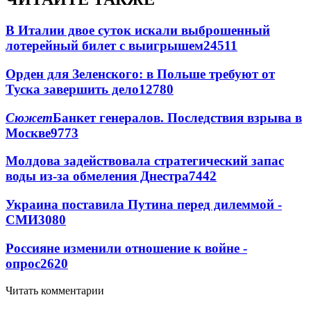
В Италии двое суток искали выброшенный
лотерейный билет с выигрышем
24511
Орден для Зеленского: в Польше требуют от
Туска завершить дело
12780
Сюжет
Банкет генералов. Последствия взрыва в
Москве
9773
Молдова задействовала стратегический запас
воды из-за обмеления Днестра
7442
Украина поставила Путина перед дилеммой -
СМИ
3080
Россияне изменили отношение к войне -
опрос
2620
Читать комментарии