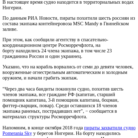
В настоящее время судно находится в территориальных водах
Нигерии.
По данным РИА Новости, пираты похитили шесть россиян из
состава экипажа контейнеровоза MSC Mandy в Гвинейском
заливе.
При этом, как сообщили агентству в спасательно-
координационном центре Росморречфлота, на
борту находились 24 члена экипажа, в том числе 23
гражданина России и один украинец.
Указано, что на корабль ворвались от семи до девяти человек,
вооруженные огнестрельным автоматическим и холодным
оружием, и начали грабить экипаж.
"Через два часа бандиты покинули судно, похитив шесть
членов экипажа, все граждане РФ (капитан, старший
помощник капитана, 3-й помощник капитана, боцман,
фиттер-сварщик, повар). Среди оставшихся 18 членов
экипажа раненых, пострадавших нет", − сообщается в
материалах структуры Росморречфлота.
Напомним, в конце октября 2018 года
пираты захватили судно
Pomerania Sky
у берегов Нигерии. На борту находились