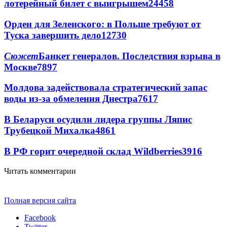
лотерейный билет с выигрышем
24458
Орден для Зеленского: в Польше требуют от
Туска завершить дело
12730
Сюжет
Банкет генералов. Последствия взрыва в
Москве
7897
Молдова задействовала стратегический запас
воды из-за обмеления Днестра
7617
В Беларуси осудили лидера группы Ляпис
Трубецкой Михалка
4861
В РФ горит очередной склад Wildberries
3916
Читать комментарии
Полная версия сайта
Facebook
Twitter