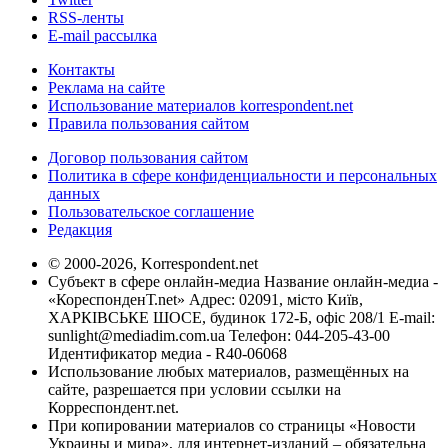
RSS-ленты
E-mail рассылка
Контакты
Реклама на сайте
Использование материалов korrespondent.net
Правила пользования сайтом
Договор пользования сайтом
Политика в сфере конфиденциальности и персональных
данных
Пользовательское соглашение
Редакция
© 2000-2026, Korrespondent.net
Субъект в сфере онлайн-медиа Название онлайн-медиа -
«КореспонденТ.net» Адрес: 02091, місто Київ,
ХАРКІВСЬКЕ ШОСЕ, будинок 172-Б, офіс 208/1 E-mail:
sunlight@mediadim.com.ua
Телефон: 044-205-43-00
Идентификатор медиа - R40-06068
Использование любых материалов, размещённых на
сайте, разрешается при условии ссылки на
Корреспондент.net.
При копировании материалов со страницы «Новости
Украины и мира», для интернет-изданий – обязательна