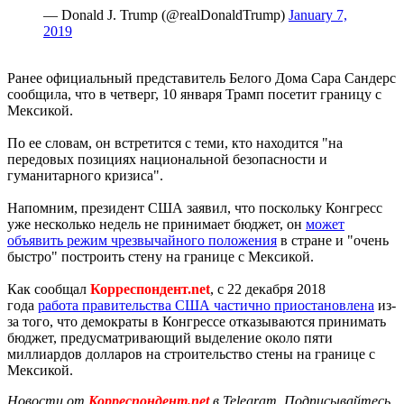
— Donald J. Trump (@realDonaldTrump)
January 7,
2019
Ранее официальный представитель Белого Дома Сара Сандерс
сообщила, что в четверг, 10 января Трамп посетит границу с
Мексикой.
По ее словам, он встретится с теми, кто находится "на
передовых позициях национальной безопасности и
гуманитарного кризиса".
Напомним, президент США заявил, что поскольку Конгресс
уже несколько недель не принимает бюджет, он
может
объявить режим чрезвычайного положения
в стране и "очень
быстро" построить стену на границе с Мексикой.
Как сообщал
Корреспондент.net
, с 22 декабря 2018
года
работа правительства США частично приостановлена
из-
за того, что демократы в Конгрессе отказываются принимать
бюджет, предусматривающий выделение около пяти
миллиардов долларов на строительство стены на границе с
Мексикой.
Новости от
Корреспондент.net
в Telegram. Подписывайтесь