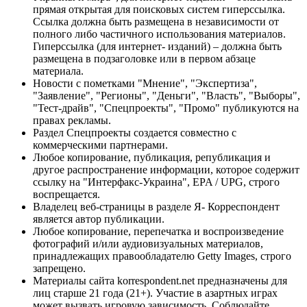
прямая открытая для поисковых систем гиперссылка.
Ссылка должна быть размещена в независимости от
полного либо частичного использования материалов.
Гиперссылка (для интернет- изданий) – должна быть
размещена в подзаголовке или в первом абзаце
материала.
Новости с пометками "Мнение", "Экспертиза",
"Заявление", "Регионы", "Деньги", "Власть", "Выборы",
"Тест-драйв", "Спецпроекты", "Промо" публикуются на
правах рекламы.
Раздел Спецпроекты создается совместно с
коммерческими партнерами.
Любое копирование, публикация, републикация и
другое распространение информации, которое содержит
ссылку на "Интерфакс-Украина", EPA / UPG, строго
воспрещается.
Владелец веб-страницы в разделе Я- Корреспондент
является автор публикации.
Любое копирование, перепечатка и воспроизведение
фотографий и/или аудиовизуальных материалов,
принадлежащих правообладателю Getty Images, строго
запрещено.
Материалы сайта korrespondent.net предназначены для
лиц старше 21 года (21+). Участие в азартных играх
может вызвать игровую зависимость. Соблюдайте