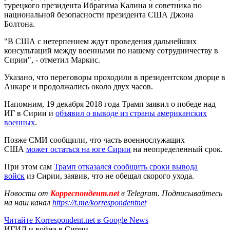
турецкого президента Ибрагима Калина и советника по
национальной безопасности президента США Джона
Болтона.
"В США с нетерпением ждут проведения дальнейших
консультаций между военными по нашему сотрудничеству в
Сирии", - отметил Маркис.
Указано, что переговоры проходили в президентском дворце в
Анкаре и продолжались около двух часов.
Напомним, 19 декабря 2018 года Трамп заявил о победе над
ИГ в Сирии и
объявил о выводе из страны американских
военных
.
Позже СМИ сообщили, что часть военнослужащих
США
может остаться на юге Сирии
на неопределенный срок.
При этом сам
Трамп отказался сообщить сроки вывода
войск
из Сирии, заявив, что не обещал скорого ухода.
Новости от
Корреспондент.net
в Telegram. Подписывайтесь
на наш канал
https://t.me/korrespondentnet
Читайте Korrespondent.net в Google News
ИГИЛ и война в Сирии