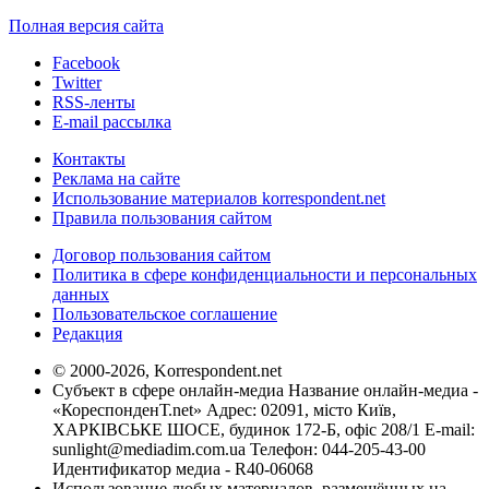
Полная версия сайта
Facebook
Twitter
RSS-ленты
E-mail рассылка
Контакты
Реклама на сайте
Использование материалов korrespondent.net
Правила пользования сайтом
Договор пользования сайтом
Политика в сфере конфиденциальности и персональных
данных
Пользовательское соглашение
Редакция
© 2000-2026, Korrespondent.net
Субъект в сфере онлайн-медиа Название онлайн-медиа -
«КореспонденТ.net» Адрес: 02091, місто Київ,
ХАРКІВСЬКЕ ШОСЕ, будинок 172-Б, офіс 208/1 E-mail:
sunlight@mediadim.com.ua
Телефон: 044-205-43-00
Идентификатор медиа - R40-06068
Использование любых материалов, размещённых на