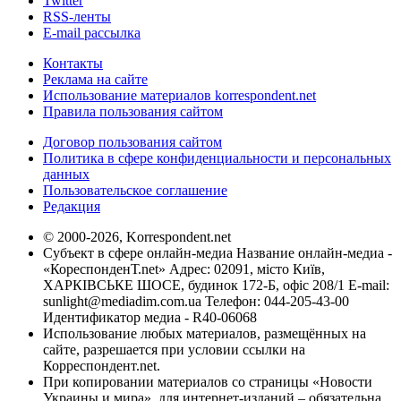
Twitter
RSS-ленты
E-mail рассылка
Контакты
Реклама на сайте
Использование материалов korrespondent.net
Правила пользования сайтом
Договор пользования сайтом
Политика в сфере конфиденциальности и персональных
данных
Пользовательское соглашение
Редакция
© 2000-2026, Korrespondent.net
Субъект в сфере онлайн-медиа Название онлайн-медиа -
«КореспонденТ.net» Адрес: 02091, місто Київ,
ХАРКІВСЬКЕ ШОСЕ, будинок 172-Б, офіс 208/1 E-mail:
sunlight@mediadim.com.ua
Телефон: 044-205-43-00
Идентификатор медиа - R40-06068
Использование любых материалов, размещённых на
сайте, разрешается при условии ссылки на
Корреспондент.net.
При копировании материалов со страницы «Новости
Украины и мира», для интернет-изданий – обязательна