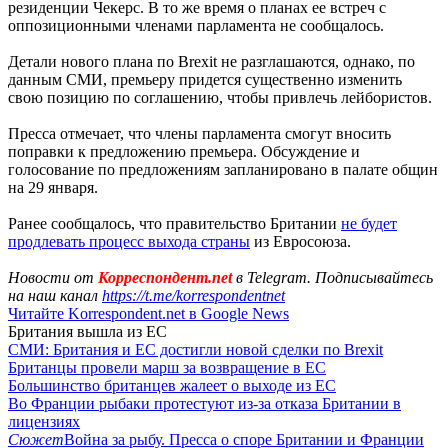
резиденции Чекерс. В то же время о планах ее встреч с
оппозиционными членами парламента не сообщалось.
Детали нового плана по Brexit не разглашаются, однако, по
данным СМИ, премьеру придется существенно изменить
свою позицию по соглашению, чтобы привлечь лейбористов.
Пресса отмечает, что члены парламента смогут вносить
поправки к предложению премьера. Обсуждение и
голосование по предложениям запланировано в палате общин
на 29 января.
Ранее сообщалось, что правительство Британии
не будет
продлевать процесс выхода страны
из Евросоюза.
Новости от
Корреспондент.net
в Telegram. Подписывайтесь
на наш канал
https://t.me/korrespondentnet
Читайте Korrespondent.net в Google News
Британия вышла из ЕС
СМИ: Британия и ЕС достигли новой сделки по Brexit
Британцы провели марш за возвращение в ЕС
Большинство британцев жалеет о выходе из ЕС
Во Франции рыбаки протестуют из-за отказа Британии в
лицензиях
Сюжет
Война за рыбу. Пресса о споре Британии и Франции