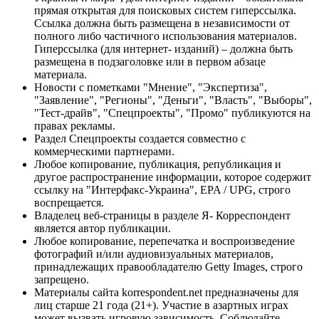
прямая открытая для поисковых систем гиперссылка.
Ссылка должна быть размещена в независимости от
полного либо частичного использования материалов.
Гиперссылка (для интернет- изданий) – должна быть
размещена в подзаголовке или в первом абзаце
материала.
Новости с пометками "Мнение", "Экспертиза",
"Заявление", "Регионы", "Деньги", "Власть", "Выборы",
"Тест-драйв", "Спецпроекты", "Промо" публикуются на
правах рекламы.
Раздел Спецпроекты создается совместно с
коммерческими партнерами.
Любое копирование, публикация, републикация и
другое распространение информации, которое содержит
ссылку на "Интерфакс-Украина", EPA / UPG, строго
воспрещается.
Владелец веб-страницы в разделе Я- Корреспондент
является автор публикации.
Любое копирование, перепечатка и воспроизведение
фотографий и/или аудиовизуальных материалов,
принадлежащих правообладателю Getty Images, строго
запрещено.
Материалы сайта korrespondent.net предназначены для
лиц старше 21 года (21+). Участие в азартных играх
может вызвать игровую зависимость. Соблюдайте