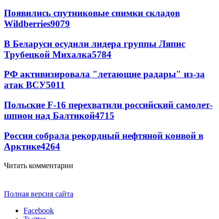
Появились спутниковые снимки складов
Wildberries
9079
В Беларуси осудили лидера группы Ляпис
Трубецкой Михалка
5784
РФ активизировала "летающие радары" из-за
атак ВСУ
5011
Польские F-16 перехватили российский самолет-
шпион над Балтикой
4715
Россия собрала рекордный нефтяной конвой в
Арктике
4264
Читать комментарии
Полная версия сайта
Facebook