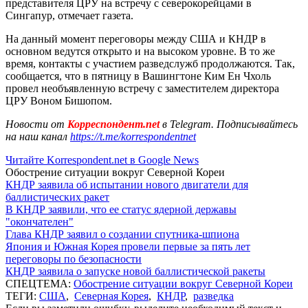
представителя ЦРУ на встречу с северокорейцами в
Сингапур, отмечает газета.
На данный момент переговоры между США и КНДР в
основном ведутся открыто и на высоком уровне. В то же
время, контакты с участием разведслужб продолжаются. Так,
сообщается, что в пятницу в Вашингтоне Ким Ен Чхоль
провел необъявленную встречу с заместителем директора
ЦРУ Воном Бишопом.
Новости от
Корреспондент.net
в Telegram. Подписывайтесь
на наш канал
https://t.me/korrespondentnet
Читайте Korrespondent.net в Google News
Обострение ситуации вокруг Северной Кореи
КНДР заявила об испытании нового двигатели для
баллистических ракет
В КНДР заявили, что ее статус ядерной державы
"окончателен"
Глава КНДР заявил о создании спутника-шпиона
Япония и Южная Корея провели первые за пять лет
переговоры по безопасности
КНДР заявила о запуске новой баллистической ракеты
СПЕЦТЕМА:
Обострение ситуации вокруг Северной Кореи
ТЕГИ:
США
,
Северная Корея
,
КНДР
,
разведка