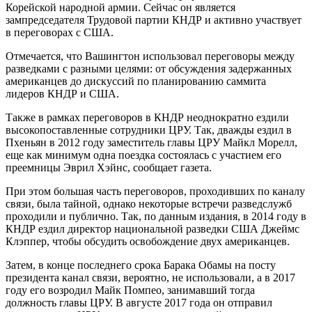
Корейской народной армии. Сейчас он является
зампредседателя Трудовой партии КНДР и активно участвует
в переговорах с США.
Отмечается, что Вашингтон использовал переговоры между
разведками с разными целями: от обсуждения задержанных
американцев до дискуссий по планированию саммита
лидеров КНДР и США.
Также в рамках переговоров в КНДР неоднократно ездили
высокопоставленные сотрудники ЦРУ. Так, дважды ездил в
Пхеньян в 2012 году заместитель главы ЦРУ Майкл Морелл,
еще как минимум одна поездка состоялась с участием его
преемницы Эврил Хэйнс, сообщает газета.
При этом большая часть переговоров, проходивших по каналу
связи, была тайной, однако некоторые встречи разведслужб
проходили и публично. Так, по данным издания, в 2014 году в
КНДР ездил директор национальной разведки США Джеймс
Клэппер, чтобы обсудить освобождение двух американцев.
Затем, в конце последнего срока Барака Обамы на посту
президента канал связи, вероятно, не использовали, а в 2017
году его возродил Майк Помпео, занимавший тогда
должность главы ЦРУ. В августе 2017 года он отправил