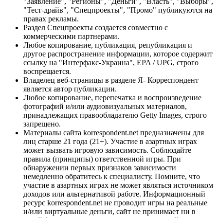
"Заявление", "Регионы", "Деньги", "Власть", "Выборы",
"Тест-драйв", "Спецпроекты", "Промо" публикуются на
правах рекламы.
Раздел Спецпроекты создается совместно с
коммерческими партнерами.
Любое копирование, публикация, републикация и
другое распространение информации, которое содержит
ссылку на "Интерфакс-Украина", EPA / UPG, строго
воспрещается.
Владелец веб-страницы в разделе Я- Корреспондент
является автор публикации.
Любое копирование, перепечатка и воспроизведение
фотографий и/или аудиовизуальных материалов,
принадлежащих правообладателю Getty Images, строго
запрещено.
Материалы сайта korrespondent.net предназначены для
лиц старше 21 года (21+). Участие в азартных играх
может вызвать игровую зависимость. Соблюдайте
правила (принципы) ответственной игры. При
обнаружении первых признаков зависимости
немедленно обратитесь к специалисту. Помните, что
участие в азартных играх не может являться источником
доходов или альтернативой работе. Информационный
ресурс korrespondent.net не проводит игры на реальные
и/или виртуальные деньги, сайт не принимает ни в