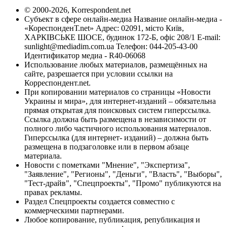
© 2000-2026, Korrespondent.net
Субъект в сфере онлайн-медиа Название онлайн-медиа -
«КореспонденТ.net» Адрес: 02091, місто Київ,
ХАРКІВСЬКЕ ШОСЕ, будинок 172-Б, офіс 208/1 E-mail:
sunlight@mediadim.com.ua
Телефон: 044-205-43-00
Идентификатор медиа - R40-06068
Использование любых материалов, размещённых на
сайте, разрешается при условии ссылки на
Корреспондент.net.
При копировании материалов со страницы «Новости
Украины и мира», для интернет-изданий – обязательна
прямая открытая для поисковых систем гиперссылка.
Ссылка должна быть размещена в независимости от
полного либо частичного использования материалов.
Гиперссылка (для интернет- изданий) – должна быть
размещена в подзаголовке или в первом абзаце
материала.
Новости с пометками "Мнение", "Экспертиза",
"Заявление", "Регионы", "Деньги", "Власть", "Выборы",
"Тест-драйв", "Спецпроекты", "Промо" публикуются на
правах рекламы.
Раздел Спецпроекты создается совместно с
коммерческими партнерами.
Любое копирование, публикация, републикация и