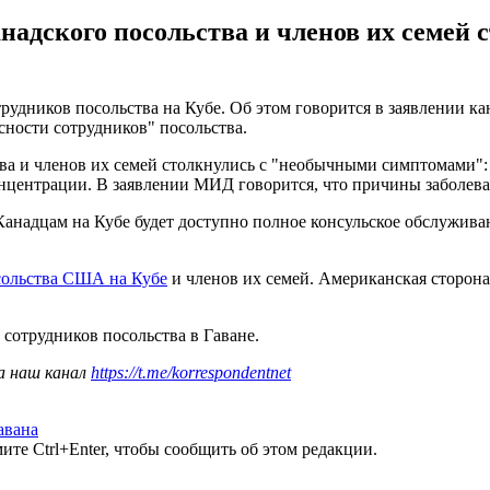
канадского посольства и членов их семе
трудников посольства на Кубе. Об этом говорится в заявлении к
асности сотрудников" посольства.
ства и членов их семей столкнулись с "необычными симптомами":
концентрации. В заявлении МИД говорится, что причины заболев
. Канадцам на Кубе будет доступно полное консульское обслужив
осольства США на Кубе
и членов их семей. Американская сторона
 сотрудников посольства в Гаване.
а наш канал
https://t.me/korrespondentnet
авана
те Ctrl+Enter, чтобы сообщить об этом редакции.