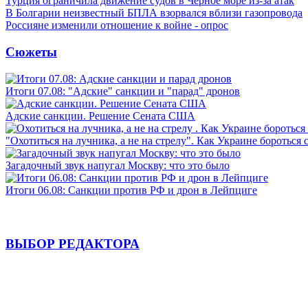
Турция ограничила движение судов в Черное море из-за атак
В Болгарии неизвестный БПЛА взорвался вблизи газопровода
Россияне изменили отношение к войне - опрос
Сюжеты
Итоги 07.08: "Адские" санкции и "парад" дронов
Адские санкции. Решение Сената США
"Охотиться на лучника, а не на стрелу". Как Украине бороться 
Загадочный звук напугал Москву: что это было
Итоги 06.08: Санкции против РФ и дрон в Лейпциге
ВЫБОР РЕДАКТОРА