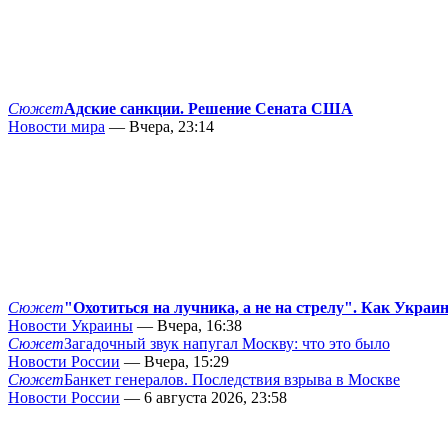
Сюжет
Адские санкции. Решение Сената США
Новости мира
— Вчера, 23:14
Сюжет
"Охотиться на лучника, а не на стрелу". Как Украи
Новости Украины
— Вчера, 16:38
Сюжет
Загадочный звук напугал Москву: что это было
Новости России
— Вчера, 15:29
Сюжет
Банкет генералов. Последствия взрыва в Москве
Новости России
— 6 августа 2026, 23:58