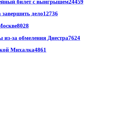
рейный билет с выигрышем
24459
а завершить дело
12736
Москве
8028
ы из-за обмеления Днестра
7624
цкой Михалка
4861