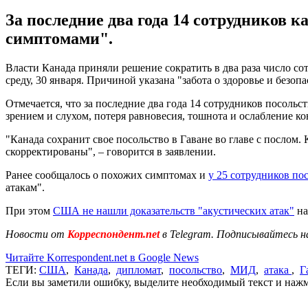
За последние два года 14 сотрудников 
симптомами".
Власти Канада приняли решение сократить в два раза число со
среду, 30 января. Причиной указана "забота о здоровье и безоп
Отмечается, что за последние два года 14 сотрудников посоль
зрением и слухом, потеря равновесия, тошнота и ослабление 
"Канада сохранит свое посольство в Гаване во главе с послом
скорректированы", – говорится в заявлении.
Ранее сообщалось о похожих симптомах и
у 25 сотрудников п
атакам".
При этом
США не нашли доказательств "акустических атак"
на
Новости от
Корреспондент.net
в Telegram. Подписывайтесь н
Читайте Korrespondent.net в Google News
ТЕГИ:
США
,
Канада
,
дипломат
,
посольство
,
МИД
,
атака
,
Г
Если вы заметили ошибку, выделите необходимый текст и нажми