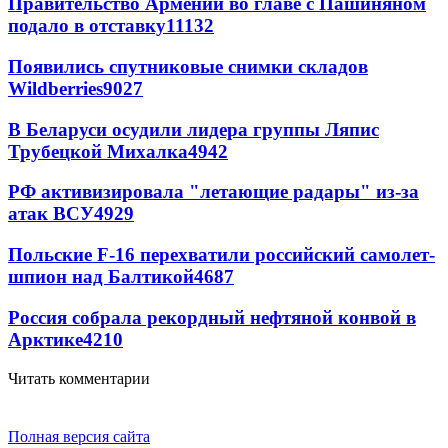
Правительство Армении во главе с Пашиняном
подало в отставку
11132
Появились спутниковые снимки складов
Wildberries
9027
В Беларуси осудили лидера группы Ляпис
Трубецкой Михалка
4942
РФ активизировала "летающие радары" из-за
атак ВСУ
4929
Польские F-16 перехватили российский самолет-
шпион над Балтикой
4687
Россия собрала рекордный нефтяной конвой в
Арктике
4210
Читать комментарии
Полная версия сайта