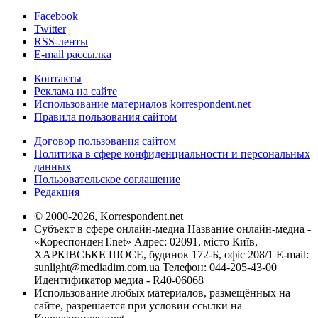
Facebook
Twitter
RSS-ленты
E-mail рассылка
Контакты
Реклама на сайте
Использование материалов korrespondent.net
Правила пользования сайтом
Договор пользования сайтом
Политика в сфере конфиденциальности и персональных
данных
Пользовательское соглашение
Редакция
© 2000-2026, Korrespondent.net
Субъект в сфере онлайн-медиа Название онлайн-медиа -
«КореспонденТ.net» Адрес: 02091, місто Київ,
ХАРКІВСЬКЕ ШОСЕ, будинок 172-Б, офіс 208/1 E-mail:
sunlight@mediadim.com.ua
Телефон: 044-205-43-00
Идентификатор медиа - R40-06068
Использование любых материалов, размещённых на
сайте, разрешается при условии ссылки на