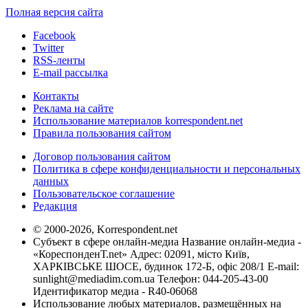
Полная версия сайта
Facebook
Twitter
RSS-ленты
E-mail рассылка
Контакты
Реклама на сайте
Использование материалов korrespondent.net
Правила пользования сайтом
Договор пользования сайтом
Политика в сфере конфиденциальности и персональных
данных
Пользовательское соглашение
Редакция
© 2000-2026, Korrespondent.net
Субъект в сфере онлайн-медиа Название онлайн-медиа -
«КореспонденТ.net» Адрес: 02091, місто Київ,
ХАРКІВСЬКЕ ШОСЕ, будинок 172-Б, офіс 208/1 E-mail:
sunlight@mediadim.com.ua
Телефон: 044-205-43-00
Идентификатор медиа - R40-06068
Использование любых материалов, размещённых на