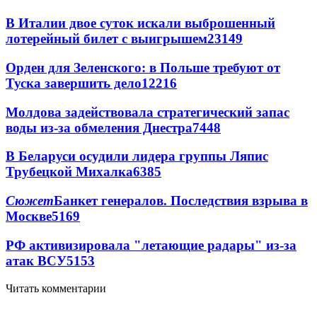
В Италии двое суток искали выброшенный
лотерейный билет с выигрышем
23149
Орден для Зеленского: в Польше требуют от
Туска завершить дело
12216
Молдова задействовала стратегический запас
воды из-за обмеления Днестра
7448
В Беларуси осудили лидера группы Ляпис
Трубецкой Михалка
6385
Сюжет
Банкет генералов. Последствия взрыва в
Москве
5169
РФ активизировала "летающие радары" из-за
атак ВСУ
5153
Читать комментарии