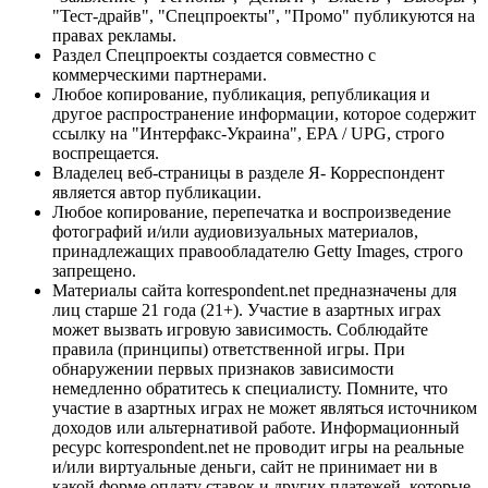
"Тест-драйв", "Спецпроекты", "Промо" публикуются на
правах рекламы.
Раздел Спецпроекты создается совместно с
коммерческими партнерами.
Любое копирование, публикация, републикация и
другое распространение информации, которое содержит
ссылку на "Интерфакс-Украина", EPA / UPG, строго
воспрещается.
Владелец веб-страницы в разделе Я- Корреспондент
является автор публикации.
Любое копирование, перепечатка и воспроизведение
фотографий и/или аудиовизуальных материалов,
принадлежащих правообладателю Getty Images, строго
запрещено.
Материалы сайта korrespondent.net предназначены для
лиц старше 21 года (21+). Участие в азартных играх
может вызвать игровую зависимость. Соблюдайте
правила (принципы) ответственной игры. При
обнаружении первых признаков зависимости
немедленно обратитесь к специалисту. Помните, что
участие в азартных играх не может являться источником
доходов или альтернативой работе. Информационный
ресурс korrespondent.net не проводит игры на реальные
и/или виртуальные деньги, сайт не принимает ни в
какой форме оплату ставок и других платежей, которые