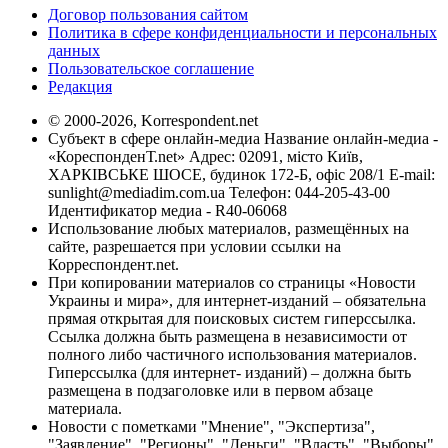
Договор пользования сайтом
Политика в сфере конфиденциальности и персональных
данных
Пользовательское соглашение
Редакция
© 2000-2026, Korrespondent.net
Субъект в сфере онлайн-медиа Название онлайн-медиа -
«КореспонденТ.net» Адрес: 02091, місто Київ,
ХАРКІВСЬКЕ ШОСЕ, будинок 172-Б, офіс 208/1 E-mail:
sunlight@mediadim.com.ua
Телефон: 044-205-43-00
Идентификатор медиа - R40-06068
Использование любых материалов, размещённых на
сайте, разрешается при условии ссылки на
Корреспондент.net.
При копировании материалов со страницы «Новости
Украины и мира», для интернет-изданий – обязательна
прямая открытая для поисковых систем гиперссылка.
Ссылка должна быть размещена в независимости от
полного либо частичного использования материалов.
Гиперссылка (для интернет- изданий) – должна быть
размещена в подзаголовке или в первом абзаце
материала.
Новости с пометками "Мнение", "Экспертиза",
"Заявление", "Регионы", "Деньги", "Власть", "Выборы",