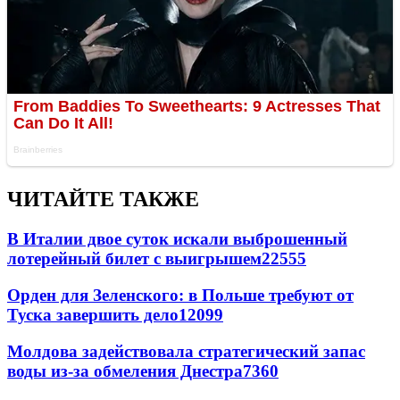
ЧИТАЙТЕ ТАКЖЕ
В Италии двое суток искали выброшенный
лотерейный билет с выигрышем
22555
Орден для Зеленского: в Польше требуют от
Туска завершить дело
12099
Молдова задействовала стратегический запас
воды из-за обмеления Днестра
7360