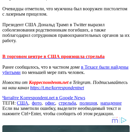
Очевидцы отметили, что мужчина был вооружен пистолетом
с лазерным прицелом.
Президент США Дональд Трамп в Twitter выразил
соболезнования родственникам погибших, а также
поблагодарил сотрудников правоохранительных органов за их
работу.
В торговом центре в США произошла стрельба
Ранее сообщалось, что в частном доме
в Техасе были найдены
убитыми
по меньшей мере пять человек.
Новости от
Корреспондент.net
в Telegram. Подписывайтесь
на наш канал
https://t.me/korrespondentnet
Читайте Korrespondent.net в Google News
ТЕГИ:
США
,
фото
,
офис
,
стрельба
,
полиция
,
нападение
Если вы заметили ошибку, выделите необходимый текст и
нажмите Ctrl+Enter, чтобы сообщить об этом редакции.