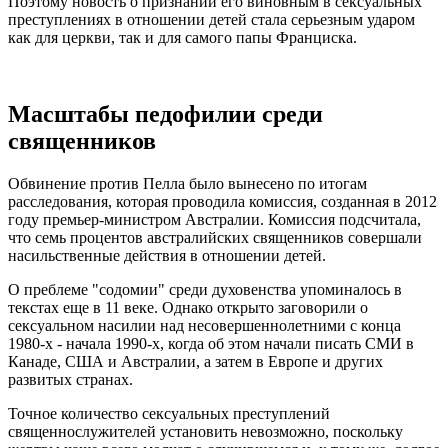
Поэтому новость о признании его виновным в сексуальных
преступлениях в отношении детей стала серьезным ударом
как для церкви, так и для самого папы Франциска.
Масштабы педофилии среди
священников
Обвинение против Пелла было вынесено по итогам
расследования, которая проводила комиссия, созданная в 2012
году премьер-министром Австралии. Комиссия подсчитала,
что семь процентов австралийских священников совершали
насильственные действия в отношении детей.
О преблеме "содомии" среди духовенства упоминалось в
текстах еще в 11 веке. Однако открыто заговорили о
сексуальном насилии над несовершеннолетними с конца
1980-х - начала 1990-х, когда об этом начали писать СМИ в
Канаде, США и Австралии, а затем в Европе и других
развитых странах.
Точное количество сексуальных преступлений
священнослужителей установить невозможно, поскольку