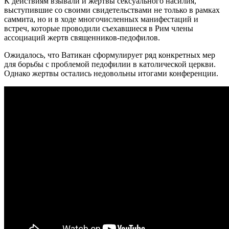
К действиям взывали и жертвы сексуального насилия,
выступившие со своими свидетельствами не только в рамках
саммита, но и в ходе многочисленных манифестаций и
встреч, которые проводили съехавшиеся в Рим члены
ассоциаций жертв священников-педофилов.
Ожидалось, что Ватикан сформулирует ряд конкретных мер
для борьбы с проблемой педофилии в католической церкви.
Однако жертвы остались недовольны итогами конференции.