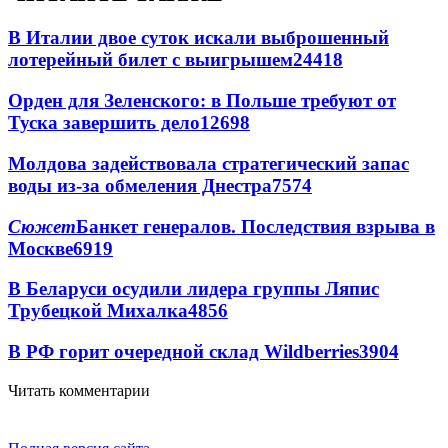
В Италии двое суток искали выброшенный
лотерейный билет с выигрышем
24418
Орден для Зеленского: в Польше требуют от
Туска завершить дело
12698
Молдова задействовала стратегический запас
воды из-за обмеления Днестра
7574
Сюжет
Банкет генералов. Последствия взрыва в
Москве
6919
В Беларуси осудили лидера группы Ляпис
Трубецкой Михалка
4856
В РФ горит очередной склад Wildberries
3904
Читать комментарии