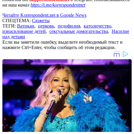
на наш канал
https://t.me/korrespondentnet
Читайте Korrespondent.net в Google News
СПЕЦТЕМА:
Сюжеты
ТЕГИ:
Ватикан
,
церковь
,
педофилия
,
католичество
,
изнасилование детей
,
сексуальные домогательства
,
Насилие
над детьми
Если вы заметили ошибку, выделите необходимый текст и
нажмите Ctrl+Enter, чтобы сообщить об этом редакции.