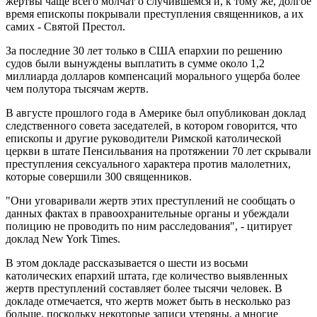
жертвы чаще всего молчат о случившемся и, к тому же, долгое
время епископы покрывали преступления священников, а их
самих - Святой Престол.
За последние 30 лет только в США епархии по решению
судов были вынуждены выплатить в сумме около 1,2
миллиарда долларов компенсаций морального ущерба более
чем полутора тысячам жертв.
В августе прошлого года в Америке был опубликован доклад
следственного совета заседателей, в котором говорится, что
епископы и другие руководители Римской католической
церкви в штате Пенсильвания на протяжении 70 лет скрывали
преступления сексуального характера против малолетних,
которые совершили 300 священников.
"Они уговаривали жертв этих преступлений не сообщать о
данных фактах в правоохранительные органы и убеждали
полицию не проводить по ним расследования", - цитирует
доклад New York Times.
В этом докладе рассказывается о шести из восьми
католических епархий штата, где количество выявленных
жертв преступлений составляет более тысячи человек. В
докладе отмечается, что жертв может быть в несколько раз
больше, поскольку некоторые записи утеряны, а многие