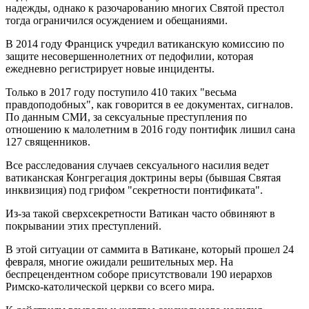
надежды, однако к разочарованию многих Святой престол
тогда ограничился осуждением и обещаниями.
В 2014 году Франциск учредил ватиканскую комиссию по
защите несовершеннолетних от педофилии, которая
ежедневно регистрирует новые инциденты.
Только в 2017 году поступило 410 таких "весьма
правдоподобных", как говорится в ее документах, сигналов.
По данным СМИ, за сексуальные преступления по
отношению к малолетним в 2016 году понтифик лишил сана
127 священников.
Все расследования случаев сексуального насилия ведет
ватиканская Конгрегация доктрины веры (бывшая Святая
инквизиция) под грифом "секретности понтификата".
Из-за такой сверхсекретности Ватикан часто обвиняют в
покрывании этих преступлений.
В этой ситуации от саммита в Ватикане, который прошел 24
февраля, многие ожидали решительных мер. На
беспрецендентном соборе присутствовали 190 иерархов
Римско-католической церкви со всего мира.