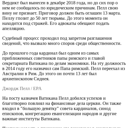
Вердикт был вынесен в декабре 2018 года, но до сих пор о
нем не сообщалось по юридическим причинам. Пелл свою
вину не признает. Приговор должен быть оглашен 13 марта.
Пеллу гпозит до 50 лет тюрьмы. До этого момента он
находится под стражей. Его адвокаты обещают подать
апелляцию.
Судебный процесс проходил под запретом разглашения
сведений, что вызвало много споров среди общественности.
До прошлого года кардинал был одним из самых
приближенных советников папы римского и главой
секретариата Ватикана по делам экономики. На эту должность
в 2014 году его назначил сам Папа римский. Пелл переехал из
Австралии в Рим. До этого он почти 13 лет был
архиепископом Сиднея.
Джордж Пелл / EPA
На посту казначея Ватикана Пелл добился успехов и
благотворно повлиял на финансовые дела церкви. Он также
входил в "большую девятку" совета кардиналов, синод
епископов, конгрегацию евангелизации народов и другие
важные институты Ватикана.