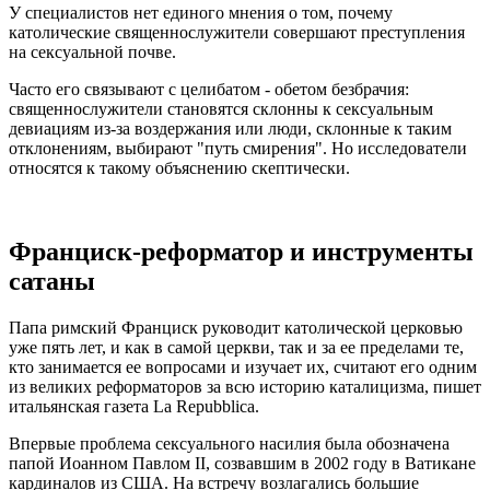
У специалистов нет единого мнения о том, почему
католические священнослужители совершают преступления
на сексуальной почве.
Часто его связывают с целибатом - обетом безбрачия:
священнослужители становятся склонны к сексуальным
девиациям из-за воздержания или люди, склонные к таким
отклонениям, выбирают "путь смирения". Но исследователи
относятся к такому объяснению скептически.
Франциск-реформатор и инструменты
сатаны
Папа римский Франциск руководит католической церковью
уже пять лет, и как в самой церкви, так и за ее пределами те,
кто занимается ее вопросами и изучает их, считают его одним
из великих реформаторов за всю историю каталицизма, пишет
итальянская газета La Repubblica.
Впервые проблема сексуального насилия была обозначена
папой Иоанном Павлом II, созвавшим в 2002 году в Ватикане
кардиналов из США. На встречу возлагались большие