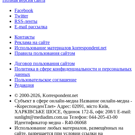
Полная версия сайта
Facebook
Twitter
RSS-ленты
E-mail рассылка
Контакты
Реклама на сайте
Использование материалов korrespondent.net
Правила пользования сайтом
Договор пользования сайтом
Политика в сфере конфиденциальности и персональных
данных
Пользовательское соглашение
Редакция
© 2000-2026, Korrespondent.net
Субъект в сфере онлайн-медиа Название онлайн-медиа -
«КореспонденТ.net» Адрес: 02091, місто Київ,
ХАРКІВСЬКЕ ШОСЕ, будинок 172-Б, офіс 208/1 E-mail:
sunlight@mediadim.com.ua
Телефон: 044-205-43-00
Идентификатор медиа - R40-06068
Использование любых материалов, размещённых на
сайте, разрешается при условии ссылки на