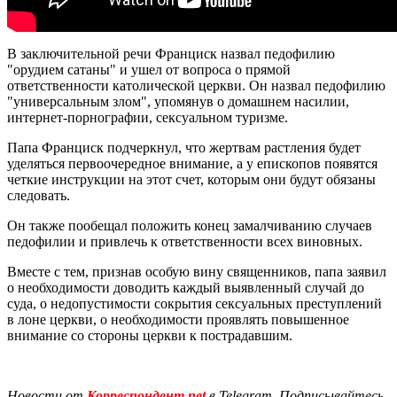
В заключительной речи Франциск назвал педофилию
"орудием сатаны" и ушел от вопроса о прямой
ответственности католической церкви. Он назвал педофилию
"универсальным злом", упомянув о домашнем насилии,
интернет-порнографии, сексуальном туризме.
Папа Франциск подчеркнул, что жертвам растления будет
уделяться первоочередное внимание, а у епископов появятся
четкие инструкции на этот счет, которым они будут обязаны
следовать.
Он также пообещал положить конец замалчиванию случаев
педофилии и привлечь к ответственности всех виновных.
Вместе с тем, признав особую вину священников, папа заявил
о необходимости доводить каждый выявленный случай до
суда, о недопустимости сокрытия сексуальных преступлений
в лоне церкви, о необходимости проявлять повышенное
внимание со стороны церкви к пострадавшим.
Новости от
Корреспондент.net
в Telegram. Подписывайтесь