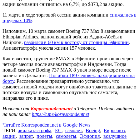
акции компании снизились на 6,7%, до $373,2 за акцию.
11 марта в ходе торговой сессии акции компании
снижались в
пределах 10%
.
Напомним, 10 марта самолет Boeing 737 Max 8 авиакомпании
Ethiopian Airlines, выполнявший рейс из Аддис-Абебы в
Найроби,
разбился в 60 км к востоку от столицы Эфиопии
.
Авиакатастрофа унесла жизни 157 человек.
Как известно, крушение 8МАХ в Эфиопии произошло через
четыре месяца после авиакатастрофы в Индонезии. Тогда
новый самолет Boeing 737 MAX 8 упал в море вскоре после
вылета из Джакарты.
Погибли 189 человек, находившихся на
борту
. Расследование предварительно установило, что
самолеты новой модели могут ошибочно трактовать данные о
потоках воздуха и самовольно опускать нос самолета,
направляя его в пике.
Новости от
Корреспондент.net
в Telegram. Подписывайтесь
на наш канал
https://t.me/korrespondentnet
Читайте Korrespondent.net в Google News
ТЕГИ:
авиакатастрофа
,
ЕС
,
самолет
,
Boeing
,
Евросоюз
,
акции
,
запрет
,
полеты
,
самолеты
,
Эфиопия
,
воздушное