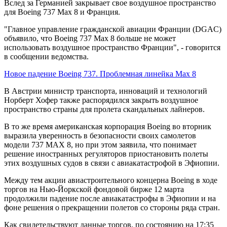
Вслед за Германией закрывает свое воздушное пространство
для Boeing 737 Max 8 и Франция.
"Главное управление гражданской авиации Франции (DGAC)
объявило, что Boeing 737 Max 8 больше не может
использовать воздушное пространство Франции", - говорится
в сообщении ведомства.
Новое падение Boeing 737. Проблемная линейка Max 8
В Австрии министр транспорта, инноваций и технологий
Норберт Хофер также распорядился закрыть воздушное
пространство страны для пролета скандальных лайнеров.
В то же время американская корпорация Boeing во вторник
выразила уверенность в безопасности своих самолетов
модели 737 MAX 8, но при этом заявила, что понимает
решение иностранных регуляторов приостановить полеты
этих воздушных судов в связи с авиакатастрофой в Эфиопии.
Между тем акции авиастроительного концерна Boeing в ходе
торгов на Нью-Йоркской фондовой бирже 12 марта
продолжили падение после авиакатастрофы в Эфиопии и на
фоне решения о прекращении полетов со стороны ряда стран.
Как свидетельствуют данные торгов, по состоянию на 17:35