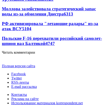
Молдова задействовала стратегический запас
воды из-за обмеления Днестра
6313
РФ активизировала "летающие радары" из-за
атак ВСУ
5104
Польские F-16 перехватили российский самолет-
шпион над Балтикой
4747
Читать комментарии
Полная версия сайта
Facebook
Twitter
RSS-ленты
E-mail рассылка
Контакты
Реклама на сайте
Использование материалов korrespondent.net