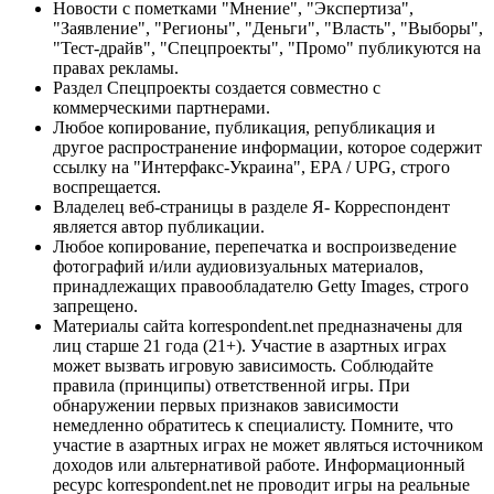
Новости с пометками "Мнение", "Экспертиза",
"Заявление", "Регионы", "Деньги", "Власть", "Выборы",
"Тест-драйв", "Спецпроекты", "Промо" публикуются на
правах рекламы.
Раздел Спецпроекты создается совместно с
коммерческими партнерами.
Любое копирование, публикация, републикация и
другое распространение информации, которое содержит
ссылку на "Интерфакс-Украина", EPA / UPG, строго
воспрещается.
Владелец веб-страницы в разделе Я- Корреспондент
является автор публикации.
Любое копирование, перепечатка и воспроизведение
фотографий и/или аудиовизуальных материалов,
принадлежащих правообладателю Getty Images, строго
запрещено.
Материалы сайта korrespondent.net предназначены для
лиц старше 21 года (21+). Участие в азартных играх
может вызвать игровую зависимость. Соблюдайте
правила (принципы) ответственной игры. При
обнаружении первых признаков зависимости
немедленно обратитесь к специалисту. Помните, что
участие в азартных играх не может являться источником
доходов или альтернативой работе. Информационный
ресурс korrespondent.net не проводит игры на реальные