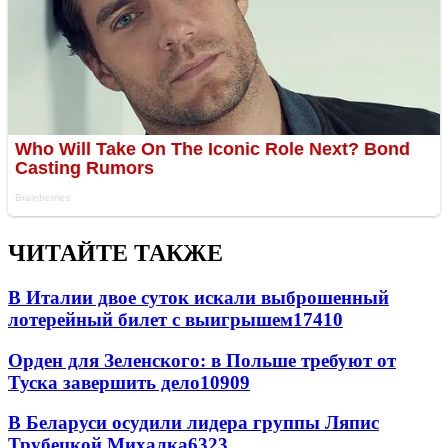
ЧИТАЙТЕ ТАКЖЕ
В Италии двое суток искали выброшенный
лотерейный билет с выигрышем
17410
Орден для Зеленского: в Польше требуют от
Туска завершить дело
10909
В Беларуси осудили лидера группы Ляпис
Трубецкой Михалка
6323