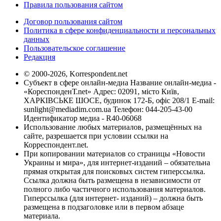
Правила пользования сайтом
Договор пользования сайтом
Политика в сфере конфиденциальности и персональных
данных
Пользовательское соглашение
Редакция
© 2000-2026, Korrespondent.net
Субъект в сфере онлайн-медиа Название онлайн-медиа -
«КореспонденТ.net» Адрес: 02091, місто Київ,
ХАРКІВСЬКЕ ШОСЕ, будинок 172-Б, офіс 208/1 E-mail:
sunlight@mediadim.com.ua
Телефон: 044-205-43-00
Идентификатор медиа - R40-06068
Использование любых материалов, размещённых на
сайте, разрешается при условии ссылки на
Корреспондент.net.
При копировании материалов со страницы «Новости
Украины и мира», для интернет-изданий – обязательна
прямая открытая для поисковых систем гиперссылка.
Ссылка должна быть размещена в независимости от
полного либо частичного использования материалов.
Гиперссылка (для интернет- изданий) – должна быть
размещена в подзаголовке или в первом абзаце
материала.