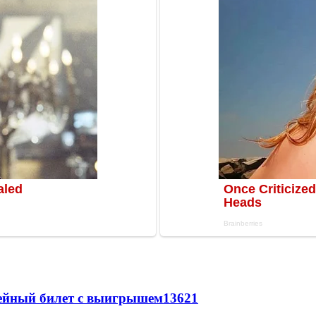
рейный билет с выигрышем
13621