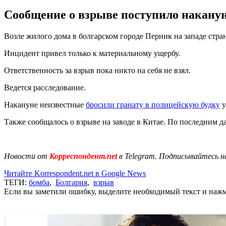
Сообщение о взрыве поступило наканун
Возле жилого дома в болгарском городе Перник на западе стра
Инцидент привел только к материальному ущербу.
Ответственность за взрыв пока никто на себя не взял.
Ведется расследование.
Накануне неизвестные
бросили гранату в полицейскую будку
у
Также сообщалось о взрыве на заводе в Китае. По последним 
Новости от
Корреспондент.net
в Telegram. Подписывайтесь н
Читайте Korrespondent.net в Google News
ТЕГИ:
бомба
,
Болгария
,
взрыв
Если вы заметили ошибку, выделите необходимый текст и нажми