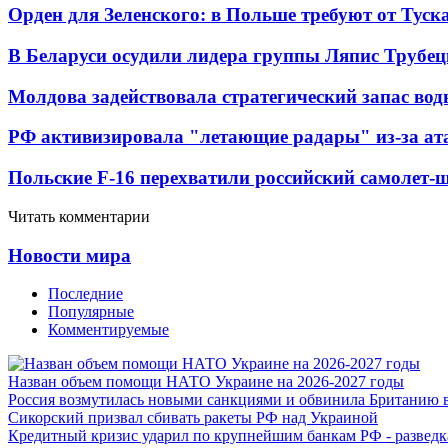
Орден для Зеленского: в Польше требуют от Туск
В Беларуси осудили лидера группы Ляпис Трубе
Молдова задействовала стратегический запас вод
РФ активизировала "летающие радары" из-за а
Польские F-16 перехватили российский самолет-
Читать комментарии
Новости мира
Последние
Популярные
Комментируемые
Назван объем помощи НАТО Украине на 2026-2027 годы
Россия возмутилась новыми санкциями и обвинила Британию 
Сикорский призвал сбивать ракеты РФ над Украиной
Кредитный кризис ударил по крупнейшим банкам РФ - разведк