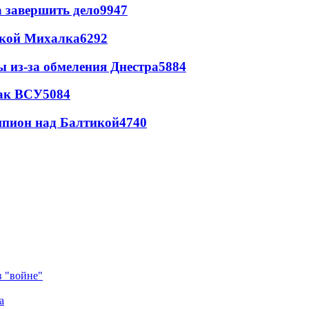
а завершить дело
9947
цкой Михалка
6292
ы из-за обмеления Днестра
5884
так ВСУ
5084
шпион над Балтикой
4740
в "войне"
а