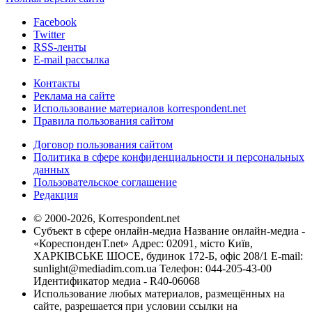
Facebook
Twitter
RSS-ленты
E-mail рассылка
Контакты
Реклама на сайте
Использование материалов korrespondent.net
Правила пользования сайтом
Договор пользования сайтом
Политика в сфере конфиденциальности и персональных
данных
Пользовательское соглашение
Редакция
© 2000-2026, Korrespondent.net
Субъект в сфере онлайн-медиа Название онлайн-медиа -
«КореспонденТ.net» Адрес: 02091, місто Київ,
ХАРКІВСЬКЕ ШОСЕ, будинок 172-Б, офіс 208/1 E-mail:
sunlight@mediadim.com.ua
Телефон: 044-205-43-00
Идентификатор медиа - R40-06068
Использование любых материалов, размещённых на
сайте, разрешается при условии ссылки на