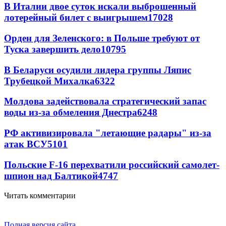
В Италии двое суток искали выброшенный
лотерейный билет с выигрышем
17028
Орден для Зеленского: в Польше требуют от
Туска завершить дело
10795
В Беларуси осудили лидера группы Ляпис
Трубецкой Михалка
6322
Молдова задействовала стратегический запас
воды из-за обмеления Днестра
6248
РФ активизировала "летающие радары" из-за
атак ВСУ
5101
Польские F-16 перехватили российский самолет-
шпион над Балтикой
4747
Читать комментарии
Полная версия сайта