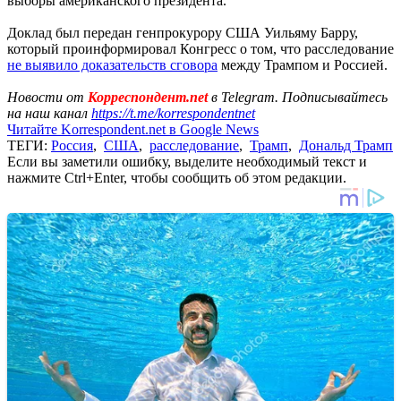
выборы американского президента.
Доклад был передан генпрокурору США Уильяму Барру,
который проинформировал Конгресс о том, что расследование
не выявило доказательств сговора
между Трампом и Россией.
Новости от
Корреспондент.net
в Telegram. Подписывайтесь
на наш канал
https://t.me/korrespondentnet
Читайте Korrespondent.net в Google News
ТЕГИ:
Россия
,
США
,
расследование
,
Трамп
,
Дональд Трамп
Если вы заметили ошибку, выделите необходимый текст и
нажмите Ctrl+Enter, чтобы сообщить об этом редакции.