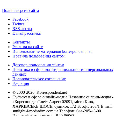
Полная версия сайта
Facebook
Twitter
RSS-ленты
E-mail рассылка
Контакты
Реклама на сайте
Использование материалов korrespondent.net
Правила пользования сайтом
Договор пользования сайтом
Политика в сфере конфиденциальности и персональных
данных
Пользовательское соглашение
Редакция
© 2000-2026, Korrespondent.net
Субъект в сфере онлайн-медиа Название онлайн-медиа -
«КореспонденТ.net» Адрес: 02091, місто Київ,
ХАРКІВСЬКЕ ШОСЕ, будинок 172-Б, офіс 208/1 E-mail:
sunlight@mediadim.com.ua
Телефон: 044-205-43-00
Идентификатор медиа - R40-06068