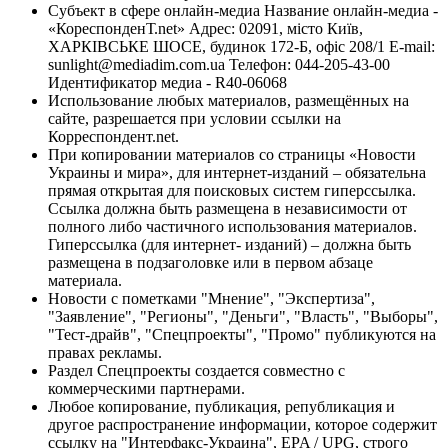
Субъект в сфере онлайн-медиа Название онлайн-медиа -
«КореспонденТ.net» Адрес: 02091, місто Київ,
ХАРКІВСЬКЕ ШОСЕ, будинок 172-Б, офіс 208/1 E-mail:
sunlight@mediadim.com.ua
Телефон: 044-205-43-00
Идентификатор медиа - R40-06068
Использование любых материалов, размещённых на
сайте, разрешается при условии ссылки на
Корреспондент.net.
При копировании материалов со страницы «Новости
Украины и мира», для интернет-изданий – обязательна
прямая открытая для поисковых систем гиперссылка.
Ссылка должна быть размещена в независимости от
полного либо частичного использования материалов.
Гиперссылка (для интернет- изданий) – должна быть
размещена в подзаголовке или в первом абзаце
материала.
Новости с пометками "Мнение", "Экспертиза",
"Заявление", "Регионы", "Деньги", "Власть", "Выборы",
"Тест-драйв", "Спецпроекты", "Промо" публикуются на
правах рекламы.
Раздел Спецпроекты создается совместно с
коммерческими партнерами.
Любое копирование, публикация, републикация и
другое распространение информации, которое содержит
ссылку на "Интерфакс-Украина", EPA / UPG, строго