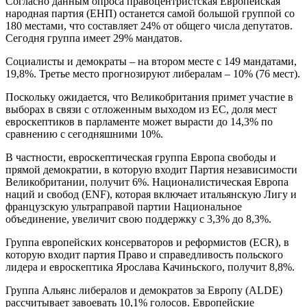
Согласно данным опроса правоцентристская Европейская
народная партия (ЕНП) останется самой большой группой со
180 местами, что составляет 24% от общего числа депутатов.
Сегодня группа имеет 29% мандатов.
Социалисты и демократы – на втором месте с 149 мандатами,
19,8%. Третье место прогнозируют либералам – 10% (76 мест).
Поскольку ожидается, что Великобритания примет участие в
выборах в связи с отложенным выходом из ЕС, доля мест
евроскептиков в парламенте может вырасти до 14,3% по
сравнению с сегодняшними 10%.
В частности, евроскептическая группа Европа свободы и
прямой демократии, в которую входит Партия независимости
Великобритании, получит 6%. Националистическая Европа
наций и свобод (ENF), которая включает итальянскую Лигу и
французскую ультраправой партии Национальное
объединение, увеличит свою поддержку с 3,3% до 8,3%.
Группа европейских консерваторов и реформистов (ECR), в
которую входит партия Право и справедливость польского
лидера и евроскептика Ярослава Качиньского, получит 8,8%.
Группа Альянс либералов и демократов за Европу (ALDE)
рассчитывает завоевать 10,1% голосов. Европейские