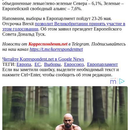
объединенные левые/лево-зеленые Севера – 6,1%, Зеленые –
Европейский свободный альянс – 7,6%.
Напомним, выборы в Европарлмент пойдут 23-26 мая.
Отсрочка Brexit
позволит Великобритании принять участие в
этом голосовании
. Об этом заявил президент Европейского
Совета Дональд Туск.
Новости от
Корреспондент.net
в Telegram. Подписывайтесь
на наш канал
https://t.me/korrespondentnet
Читайте Korrespondent.net в Google News
ТЕГИ:
Европа
,
ЕС
,
Выборы
,
Евросоюз
,
Европарламент
Если вы заметили ошибку, выделите необходимый текст и
нажмите Ctrl+Enter, чтобы сообщить об этом редакции.