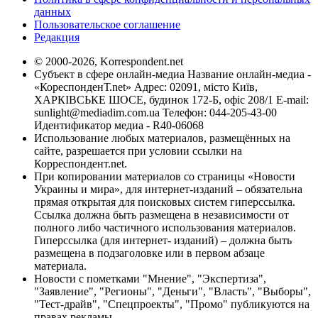
данных
Пользовательское соглашение
Редакция
© 2000-2026, Korrespondent.net
Субъект в сфере онлайн-медиа Название онлайн-медиа -
«КореспонденТ.net» Адрес: 02091, місто Київ,
ХАРКІВСЬКЕ ШОСЕ, будинок 172-Б, офіс 208/1 E-mail:
sunlight@mediadim.com.ua
Телефон: 044-205-43-00
Идентификатор медиа - R40-06068
Использование любых материалов, размещённых на
сайте, разрешается при условии ссылки на
Корреспондент.net.
При копировании материалов со страницы «Новости
Украины и мира», для интернет-изданий – обязательна
прямая открытая для поисковых систем гиперссылка.
Ссылка должна быть размещена в независимости от
полного либо частичного использования материалов.
Гиперссылка (для интернет- изданий) – должна быть
размещена в подзаголовке или в первом абзаце
материала.
Новости с пометками "Мнение", "Экспертиза",
"Заявление", "Регионы", "Деньги", "Власть", "Выборы",
"Тест-драйв", "Спецпроекты", "Промо" публикуются на
правах рекламы.