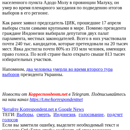
населенного пункта Адодо Молу в провинции Малуку, он
умер во время пленарного заседания по подведению итогов
выборов в его регионе.
Как ранее заявил председатель ЦИК, прошедшие 17 апреля
выборы стали самыми крупными в мире. Помимо президента
граждане Индонезии выбирали депутатов двух палат
парламента, местных законодателей. Всего в них участвовали
почти 240 тыс. кандидатов, которые претендовали на 20 тысяч
мест. Явка достигла почти 80% из 193 млн человек, имеющих
право голоса. По всей стране было открыто свыше 813 тысяч
избирательных участков.
Напомним,
два человека умерли во время второго тура
выборов
президента Украины.
Новости от
Корреспондент.net
в Telegram. Подписывайтесь
на наш канал
https://t.me/korrespondentnet
Читайте Korrespondent.net в Google News
ТЕГИ:
Выборы
,
смерть
,
Индонезия
,
голосование
,
подсчет
голосов
Если вы заметили ошибку, выделите необходимый текст и